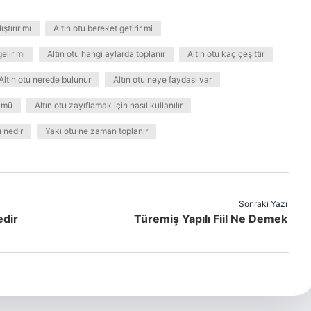
ıştırır mı
Altın otu bereket getirir mi
gelir mi
Altın otu hangi aylarda toplanır
Altın otu kaç çeşittir
Altın otu nerede bulunur
Altın otu neye faydası var
r mü
Altın otu zayıflamak için nasıl kullanılır
 nedir
Yakı otu ne zaman toplanır
Sonraki Yazı
edir
Türemiş Yapılı Fiil Ne Demek