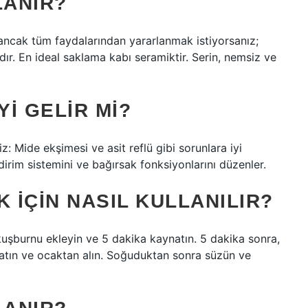
LANIR?
, ancak tüm faydalarından yararlanmak istiyorsanız;
ır. En ideal saklama kabı seramiktir. Serin, nemsiz ve
YI GELIR MI?
iz: Mide ekşimesi ve asit reflü gibi sorunlara iyi
ndirim sistemini ve bağırsak fonksiyonlarını düzenler.
 IÇIN NASIL KULLANILIR?
0 kuşburnu ekleyin ve 5 dakika kaynatın. 5 dakika sonra,
natın ve ocaktan alın. Soğuduktan sonra süzün ve