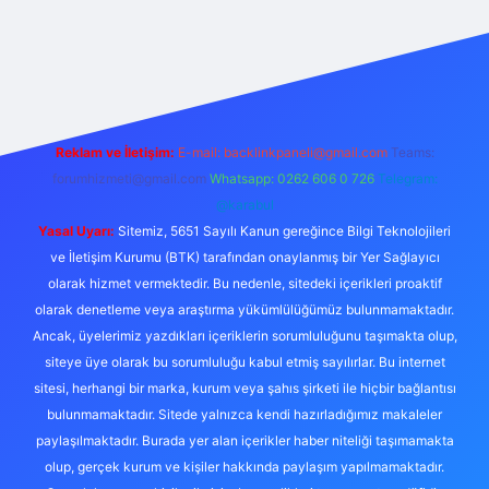
si
Reklam ve İletişim:
E-mail:
backlinkpaneli@gmail.com
Teams:
forumhizmeti@gmail.com
Whatsapp: 0262 606 0 726
Telegram:
@karabul
Yasal Uyarı:
Sitemiz, 5651 Sayılı Kanun gereğince Bilgi Teknolojileri
ve İletişim Kurumu (BTK) tarafından onaylanmış bir Yer Sağlayıcı
olarak hizmet vermektedir. Bu nedenle, sitedeki içerikleri proaktif
olarak denetleme veya araştırma yükümlülüğümüz bulunmamaktadır.
Ancak, üyelerimiz yazdıkları içeriklerin sorumluluğunu taşımakta olup,
siteye üye olarak bu sorumluluğu kabul etmiş sayılırlar. Bu internet
sitesi, herhangi bir marka, kurum veya şahıs şirketi ile hiçbir bağlantısı
bulunmamaktadır. Sitede yalnızca kendi hazırladığımız makaleler
paylaşılmaktadır. Burada yer alan içerikler haber niteliği taşımamakta
olup, gerçek kurum ve kişiler hakkında paylaşım yapılmamaktadır.