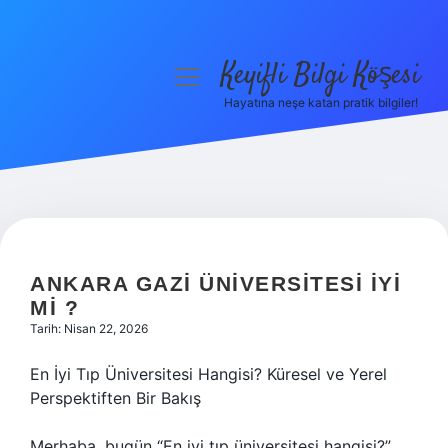
Keyifli Bilgi Köşesi
menüyü
aç
Hayatına neşe katan pratik bilgiler!
Anasayfa
Gizlilik Politikası
Yasal Uyarı
Hakkımızda
ANKARA GAZI ÜNIVERSITESI IYI
MI ?
Tarih: Nisan 22, 2026
En İyi Tıp Üniversitesi Hangisi? Küresel ve Yerel
Perspektiften Bir Bakış
Merhaba, bugün “En iyi tıp üniversitesi hangisi?”