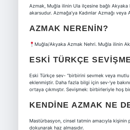
Azmak, Muğla ilinin Ula ilçesine bağlı Akyaka
akarsudur. Azmağa’ya Kadınlar Azmağı veya 
AZMAK NERENIN?
Muğla/Akyaka Azmak Nehri. Muğla ilinin Akya
ESKI TÜRKÇE SEVIŞM
Eski Türkçe sev- “birbirini sevmek veya mutlu 
eklenmiştir. Daha fazla bilgi için sev-‘ye bakı
ortaya çıkmıştır. Sevişmek: birbirleriyle hoş b
KENDINE AZMAK NE D
Mastürbasyon, cinsel tatmin amacıyla kişinin p
dokunarak haz almasıdır.