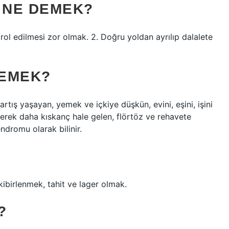
 NE DEMEK?
rol edilmesi zor olmak. 2. Doğru yoldan ayrılıp dalalete
DEMEK?
 artış yaşayan, yemek ve içkiye düşkün, evini, eşini, işini
derek daha kıskanç hale gelen, flörtöz ve rehavete
ndromu olarak bilinir.
kibirlenmek, tahit ve lager olmak.
?