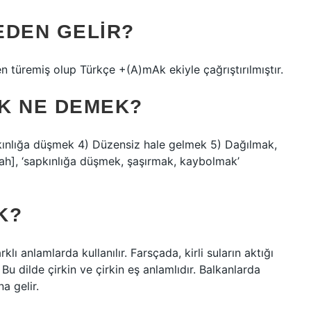
EDEN GELIR?
n türemiş olup Türkçe +(A)mAk ekiyle çağrıştırılmıştır.
K NE DEMEK?
kınlığa düşmek 4) Düzensiz hale gelmek 5) Dağılmak,
ah], ‘sapkınlığa düşmek, şaşırmak, kaybolmak’
K?
lı anlamlarda kullanılır. Farsçada, kirli suların aktığı
Bu dilde çirkin ve çirkin eş anlamlıdır. Balkanlarda
a gelir.