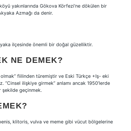
 köyü yakınlarında Gökova Körfezi’ne dökülen bir
Akyaka Azmağı da denir.
ka ilçesinde önemli bir doğal güzelliktir.
EK NE DEMEK?
olmak” fiilinden türemiştir ve Eski Türkçe +Iş- eki
nız. “Cinsel ilişkiye girmek” anlamı ancak 1950’lerde
ir şekilde geçinmek.
EMEK?
enis, klitoris, vulva ve meme gibi vücut bölgelerine