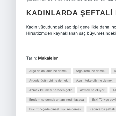
KADINLARDA ŞEFTALI
Kadın vücudundaki saç tipi genellikle daha ince
Hirsutizmden kaynaklanan saç büyümesindeki te
Tarih:
Makaleler
Argo da dallama ne demek
Argo keriz ne demek
A
Argoda üçün biri ne demek
Azgın teke gibi ne demek
Azmak kelimesi nereden gelir
Azmak ne oluyor
Az
Erotizm ne demek anlamı nedir kısaca
Eski Türkçe se
Eski Türkçede cinsel ilişki ne demek
Kadınlarda şeftal