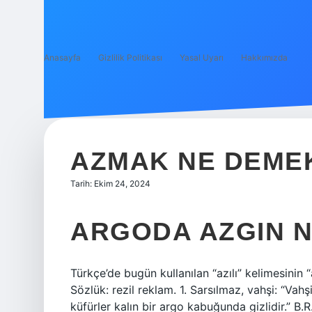
Anasayfa
Gizlilik Politikası
Yasal Uyarı
Hakkımızda
AZMAK NE DEME
Tarih: Ekim 24, 2024
ARGODA AZGIN 
Türkçe’de bugün kullanılan “azılı” kelimesinin 
Sözlük: rezil reklam. 1. Sarsılmaz, vahşi: “Vahş
küfürler kalın bir argo kabuğunda gizlidir.” B.R