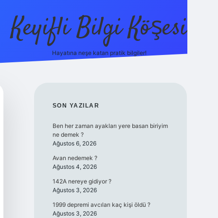
Keyifli Bilgi Köşesi
Hayatına neşe katan pratik bilgiler!
ilbet yeni giriş adresi
SIDEBAR
SON YAZILAR
Ben her zaman ayakları yere basan biriyim
ne demek ?
Ağustos 6, 2026
Avan nedemek ?
Ağustos 4, 2026
142A nereye gidiyor ?
Ağustos 3, 2026
1999 depremi avcıları kaç kişi öldü ?
Ağustos 3, 2026