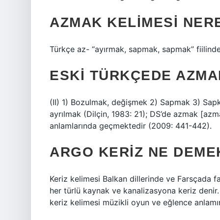
AZMAK KELIMESI NER
Türkçe az- “ayırmak, sapmak, sapmak” fiilinde
ESKI TÜRKÇEDE AZMA
(II) 1) Bozulmak, değişmek 2) Sapmak 3) Sap
ayrılmak (Dilçin, 1983: 21); DS’de azmak [azm
anlamlarında geçmektedir (2009: 441-442).
ARGO KERIZ NE DEME
Keriz kelimesi Balkan dillerinde ve Farsçada fark
her türlü kaynak ve kanalizasyona keriz denir. 
keriz kelimesi müzikli oyun ve eğlence anlamın