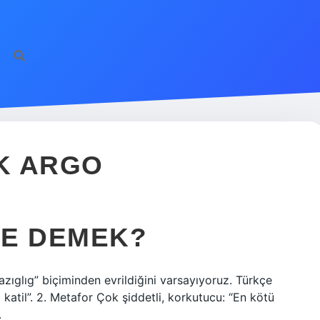
K ARGO
NE DEMEK?
“azıglıg” biçiminden evrildiğini varsayıyoruz. Türkçe
i katil”. 2. Metafor Çok şiddetli, korkutucu: “En kötü
.