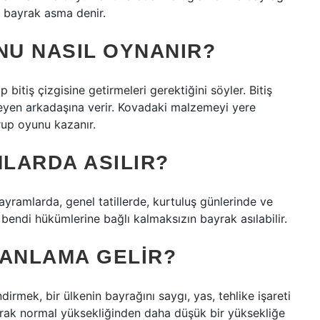
a bayrak asma denir.
U NASIL OYNANIR?
 bitiş çizgisine getirmeleri gerektiğini söyler. Bitiş
leyen arkadaşına verir. Kovadaki malzemeyi yere
up oyunu kazanır.
LARDA ASILIR?
ayramlarda, genel tatillerde, kurtuluş günlerinde ve
bendi hükümlerine bağlı kalmaksızın bayrak asılabilir.
 ANLAMA GELIR?
irmek, bir ülkenin bayrağını saygı, yas, tehlike işareti
ak normal yüksekliğinden daha düşük bir yüksekliğe