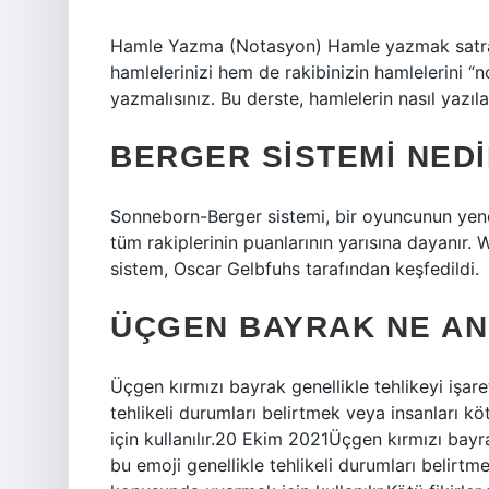
Hamle Yazma (Notasyon) Hamle yazmak satra
hamlelerinizi hem de rakibinizin hamlelerini “n
yazmalısınız. Bu derste, hamlelerin nasıl yazı
BERGER SISTEMI NED
Sonneborn-Berger sistemi, bir oyuncunun yendi
tüm rakiplerinin puanlarının yarısına dayanır.
sistem, Oscar Gelbfuhs tarafından keşfedildi.
ÜÇGEN BAYRAK NE AN
Üçgen kırmızı bayrak genellikle tehlikeyi işare
tehlikeli durumları belirtmek veya insanları k
için kullanılır.20 Ekim 2021Üçgen kırmızı bayra
bu emoji genellikle tehlikeli durumları belirtm