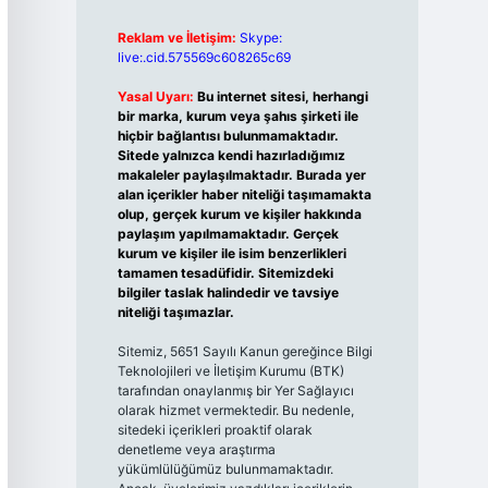
Reklam ve İletişim:
Skype:
live:.cid.575569c608265c69
Yasal Uyarı:
Bu internet sitesi, herhangi
bir marka, kurum veya şahıs şirketi ile
hiçbir bağlantısı bulunmamaktadır.
Sitede yalnızca kendi hazırladığımız
makaleler paylaşılmaktadır. Burada yer
alan içerikler haber niteliği taşımamakta
olup, gerçek kurum ve kişiler hakkında
paylaşım yapılmamaktadır. Gerçek
kurum ve kişiler ile isim benzerlikleri
tamamen tesadüfidir. Sitemizdeki
bilgiler taslak halindedir ve tavsiye
niteliği taşımazlar.
Sitemiz, 5651 Sayılı Kanun gereğince Bilgi
Teknolojileri ve İletişim Kurumu (BTK)
tarafından onaylanmış bir Yer Sağlayıcı
olarak hizmet vermektedir. Bu nedenle,
sitedeki içerikleri proaktif olarak
denetleme veya araştırma
yükümlülüğümüz bulunmamaktadır.