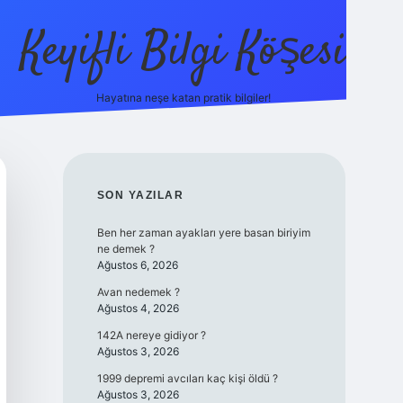
Keyifli Bilgi Köşesi
Hayatına neşe katan pratik bilgiler!
ilbet yeni giriş adresi
SIDEBAR
SON YAZILAR
Ben her zaman ayakları yere basan biriyim
ne demek ?
Ağustos 6, 2026
Avan nedemek ?
Ağustos 4, 2026
142A nereye gidiyor ?
Ağustos 3, 2026
1999 depremi avcıları kaç kişi öldü ?
Ağustos 3, 2026