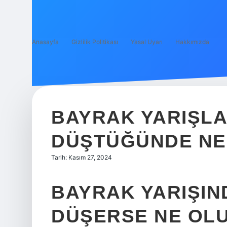
Anasayfa
Gizlilik Politikası
Yasal Uyarı
Hakkımızda
BAYRAK YARIŞL
DÜŞTÜĞÜNDE NE 
Tarih: Kasım 27, 2024
BAYRAK YARIŞIN
DÜŞERSE NE OL