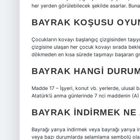
her yerden görülebilecek şekilde asarlar. Bun
BAYRAK KOŞUSU OYUN
Çocukların kovayı başlangıç ​​çizgisinden taşıyıp
çizgisine ulaşan her çocuk kovayı sırada bek
dökmeden en kısa sürede taşımayı başaran gr
BAYRAK HANGI DURUM
Madde 17 – İşyeri, konut vb. yerlerde, ulusal b
Atatürk’ü anma günlerinde 7 nci maddenin (A) 
BAYRAK INDIRMEK NE
Bayrağı yarıya indirmek veya bayrağı yarıya ind
veya bazı durumlarda selamlama sembolü olar