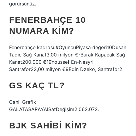
görürsünüz.
FENERBAHÇE 10
NUMARA KIM?
Fenerbahçe kadrosu#OyuncuPiyasa değeri10Dusan
Tadic Sağ Kanat3,00 milyon €-Burak Kapacak Sağ
Kanat200.000 €19Youssef En-Nesyri
Santrafor22,00 milyon €9Edin Dzeko, Santrafor2.
GS KAÇ TL?
Canlı Grafik
GALATASARAYAlSatDeğişim2.062.072.
BJK SAHIBI KIM?