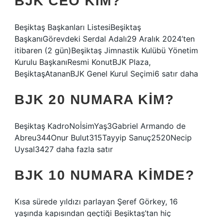
BJK CEO KIM?
Beşiktaş Başkanları ListesiBeşiktaş
BaşkanıGörevdeki Serdal Adalı29 Aralık 2024’ten
itibaren (2 gün)Beşiktaş Jimnastik Kulübü Yönetim
Kurulu BaşkanıResmi KonutBJK Plaza,
BeşiktaşAtananBJK Genel Kurul Seçimi6 satır daha
BJK 20 NUMARA KIM?
Beşiktaş KadroNoİsimYaş3Gabriel Armando de
Abreu344Onur Bulut315Tayyip Sanuç2520Necip
Uysal3427 daha fazla satır
BJK 10 NUMARA KIMDE?
Kısa sürede yıldızı parlayan Şeref Görkey, 16
yaşında kapısından geçtiği Beşiktaş’tan hiç