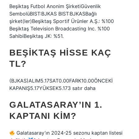
Beşiktaş Futbol Anonim ŞirketiGüvenlik
SembolüBIST:BJKAS BIST:BJKASBağlı
şirket(ler)Beşiktaş Sportif Ürünler A.Ş.: %100
Beşiktaş Television Broadcasting Inc. %100
SahibiBeşiktaş JK: %51.
BEŞIKTAŞ HISSE KAÇ
TL?
(BJKAS)ALIM5.17SAT0.00FARK10.00ÖNCEKİ
KAPANIŞ5.17YÜKSEK5.173 satır daha
GALATASARAY’IN 1.
KAPTANI KIM?
Galatasaray’ın 2024-25 sezonu kaptan listesi