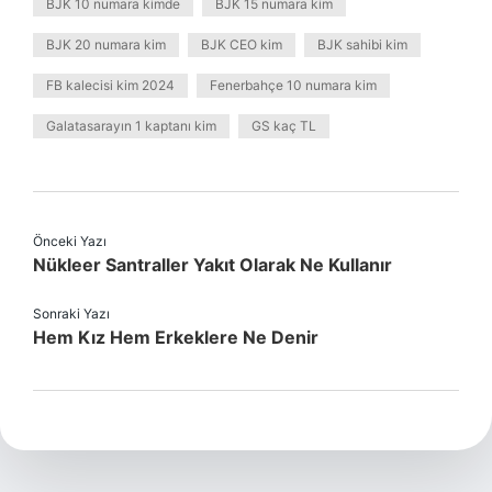
BJK 10 numara kimde
BJK 15 numara kim
BJK 20 numara kim
BJK CEO kim
BJK sahibi kim
FB kalecisi kim 2024
Fenerbahçe 10 numara kim
Galatasarayın 1 kaptanı kim
GS kaç TL
Önceki Yazı
Nükleer Santraller Yakıt Olarak Ne Kullanır
Sonraki Yazı
Hem Kız Hem Erkeklere Ne Denir