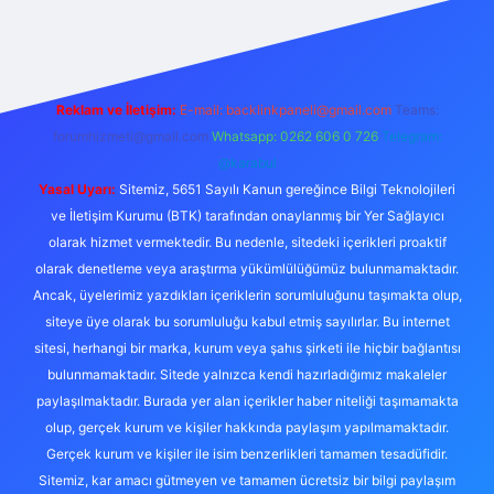
ilbet yeni giriş adresi
Reklam ve İletişim:
E-mail:
backlinkpaneli@gmail.com
Teams:
forumhizmeti@gmail.com
Whatsapp: 0262 606 0 726
Telegram:
@karabul
Yasal Uyarı:
Sitemiz, 5651 Sayılı Kanun gereğince Bilgi Teknolojileri
ve İletişim Kurumu (BTK) tarafından onaylanmış bir Yer Sağlayıcı
olarak hizmet vermektedir. Bu nedenle, sitedeki içerikleri proaktif
olarak denetleme veya araştırma yükümlülüğümüz bulunmamaktadır.
Ancak, üyelerimiz yazdıkları içeriklerin sorumluluğunu taşımakta olup,
siteye üye olarak bu sorumluluğu kabul etmiş sayılırlar. Bu internet
sitesi, herhangi bir marka, kurum veya şahıs şirketi ile hiçbir bağlantısı
bulunmamaktadır. Sitede yalnızca kendi hazırladığımız makaleler
paylaşılmaktadır. Burada yer alan içerikler haber niteliği taşımamakta
olup, gerçek kurum ve kişiler hakkında paylaşım yapılmamaktadır.
Gerçek kurum ve kişiler ile isim benzerlikleri tamamen tesadüfidir.
Sitemiz, kar amacı gütmeyen ve tamamen ücretsiz bir bilgi paylaşım