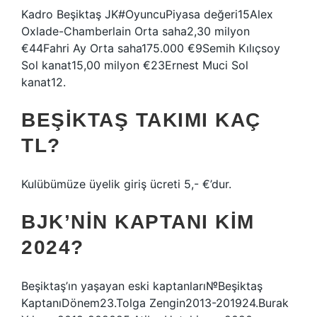
Kadro Beşiktaş JK#OyuncuPiyasa değeri15Alex
Oxlade-Chamberlain Orta saha2,30 milyon
€44Fahri Ay Orta saha175.000 €9Semih Kılıçsoy
Sol kanat15,00 milyon €23Ernest Muci Sol
kanat12.
BEŞIKTAŞ TAKIMI KAÇ
TL?
Kulübümüze üyelik giriş ücreti 5,- €’dur.
BJK’NIN KAPTANI KIM
2024?
Beşiktaş’ın yaşayan eski kaptanları№Beşiktaş
KaptanıDönem23.Tolga Zengin2013-201924.Burak