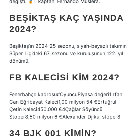
değişti.
1. kaptan: Fernando Muslera.
BEŞIKTAŞ KAÇ YAŞINDA
2024?
Beşiktaş’ın 2024-25 sezonu, siyah-beyazlı takımın
Süper Lig’deki 67. sezonu ve kuruluşunun 122. yıl
dönümü.
FB KALECISI KIM 2024?
Fenerbahçe kadrosu#OyuncuPiyasa değeri1İrfan
Can Eğribayat Kaleci1,00 milyon 54 €Ertuğrul
Çetin Kaleci450.000 €4Çağlar Söyüncü
Stoper8,50 milyon 6 €Alexander Djiku, stoper8.
34 BJK 001 KIMIN?