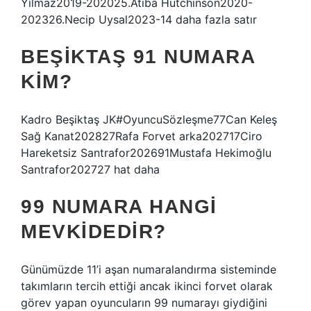
Yılmaz2019-202025.Atiba Hutchinson2020-
202326.Necip Uysal2023-14 daha fazla satır
BEŞIKTAŞ 91 NUMARA
KIM?
Kadro Beşiktaş JK#OyuncuSözleşme77Can Keleş
Sağ Kanat202827Rafa Forvet arka202717Ciro
Hareketsiz Santrafor202691Mustafa Hekimoğlu
Santrafor202727 hat daha
99 NUMARA HANGI
MEVKIDEDIR?
Günümüzde 11’i aşan numaralandırma sisteminde
takımların tercih ettiği ancak ikinci forvet olarak
görev yapan oyuncuların 99 numarayı giydiğini