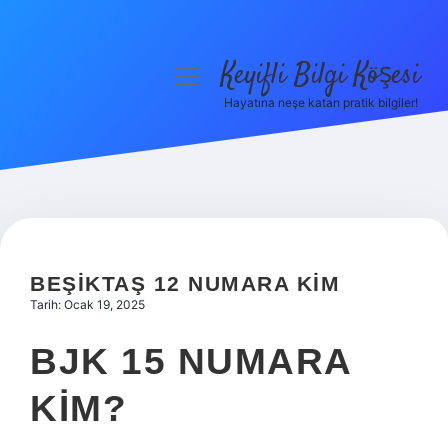
Keyifli Bilgi Köşesi
menüyü
aç
Hayatına neşe katan pratik bilgiler!
Anasayfa
Gizlilik Politikası
Yasal Uyarı
Hakkımızda
BEŞIKTAŞ 12 NUMARA KIM
Tarih: Ocak 19, 2025
BJK 15 NUMARA
KIM?