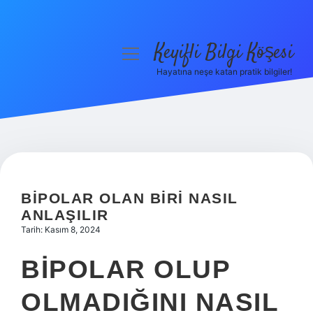
Keyifli Bilgi Köşesi
menüyü
aç
Hayatına neşe katan pratik bilgiler!
Anasayfa
Gizlilik Politikası
Yasal Uyarı
Hakkımızda
BIPOLAR OLAN BIRI NASIL
ANLAŞILIR
Tarih: Kasım 8, 2024
BIPOLAR OLUP
OLMADIĞINI NASIL