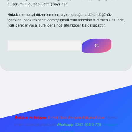
bu sorumluluğu kabul etmiş sayılırlar.
Hukuka ve yasal düzenlemelere aykırı olduğunu düşündüğünüz
içerikleri,
backlinkpanelicomtr@gmail.com
adresine bildirmeniz halinde,
ilgili içerikler yasal süre içerisinde sitemizden kaldırılacaktır.
Arama
si
Reklam ve İletişim:
E-mail:
backlinkpaneli@gmail.com
Teams:
forumhizmeti@gmail.com
Whatsapp: 0262 606 0 726
Telegram:
@karabul