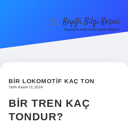
Keyifli Bilgi Köşesi
menüyü
aç
Hayatına neşe katan pratik bilgiler!
Anasayfa
Gizlilik Politikası
Yasal Uyarı
Hakkımızda
BIR LOKOMOTIF KAÇ TON
Tarih: Kasım 12, 2024
BIR TREN KAÇ
TONDUR?