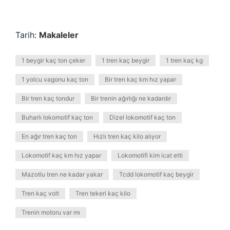
Tarih:
Makaleler
1 beygir kaç ton çeker
1 tren kaç beygir
1 tren kaç kg
1 yolcu vagonu kaç ton
Bir tren kaç km hız yapar
Bir tren kaç tondur
Bir trenin ağırlığı ne kadardır
Buharlı lokomotif kaç ton
Dizel lokomotif kaç ton
En ağır tren kaç ton
Hızlı tren kaç kilo alıyor
Lokomotif kaç km hız yapar
Lokomotifi kim icat etti
Mazotlu tren ne kadar yakar
Tcdd lokomotif kaç beygir
Tren kaç volt
Tren tekeri kaç kilo
Trenin motoru var mı