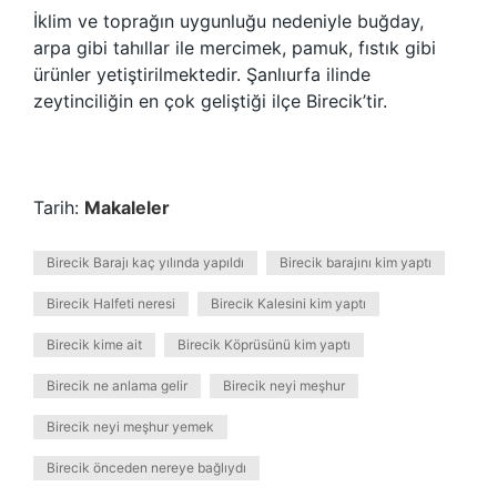
İklim ve toprağın uygunluğu nedeniyle buğday,
arpa gibi tahıllar ile mercimek, pamuk, fıstık gibi
ürünler yetiştirilmektedir. Şanlıurfa ilinde
zeytinciliğin en çok geliştiği ilçe Birecik’tir.
Tarih:
Makaleler
Birecik Barajı kaç yılında yapıldı
Birecik barajını kim yaptı
Birecik Halfeti neresi
Birecik Kalesini kim yaptı
Birecik kime ait
Birecik Köprüsünü kim yaptı
Birecik ne anlama gelir
Birecik neyi meşhur
Birecik neyi meşhur yemek
Birecik önceden nereye bağlıydı