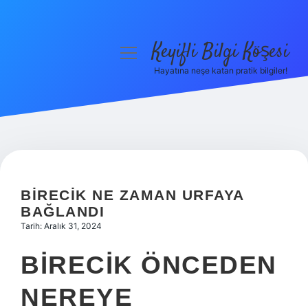
Keyifli Bilgi Köşesi
menüyü
aç
Hayatına neşe katan pratik bilgiler!
Anasayfa
Gizlilik Politikası
Yasal Uyarı
Hakkımızda
BIRECIK NE ZAMAN URFAYA
BAĞLANDI
Tarih: Aralık 31, 2024
BIRECIK ÖNCEDEN
NEREYE