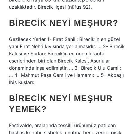
uzaklıktadır. Birecik ilçesi (nüfus 92).
BIRECIK NEYI MEŞHUR?
Gezilecek Yerler 1- Fırat Sahili: Birecik’in en güzel
yanı Fırat Nehri kıyısında yer almasıdır. … 2- Birecik
Kalesi ve Surları: Birecik’in en önemli tarihi
eserlerinden biri olan Birecik Kalesi, Asurlular
döneminde inşa edilmiştir. … 3- Birecik Ulu Camii:
… 4- Mahmut Paşa Camii ve Hamamı: … 5- Akbaşlı
İbis Kuşları:
BIRECIK NEYI MEŞHUR
YEMEK?
Festivalde, aralarında tescilli ürünümüz patlıcan
haşhaş kebabı, şişbelek, unutma beni, zerde, pisik