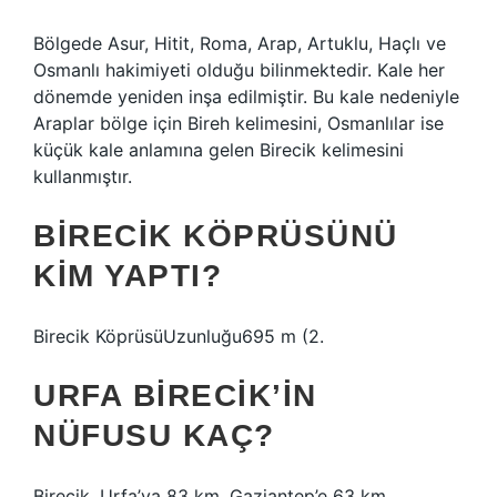
Bölgede Asur, Hitit, Roma, Arap, Artuklu, Haçlı ve
Osmanlı hakimiyeti olduğu bilinmektedir. Kale her
dönemde yeniden inşa edilmiştir. Bu kale nedeniyle
Araplar bölge için Bireh kelimesini, Osmanlılar ise
küçük kale anlamına gelen Birecik kelimesini
kullanmıştır.
BIRECIK KÖPRÜSÜNÜ
KIM YAPTI?
Birecik KöprüsüUzunluğu695 m (2.
URFA BIRECIK’IN
NÜFUSU KAÇ?
Birecik, Urfa’ya 83 km, Gaziantep’e 63 km