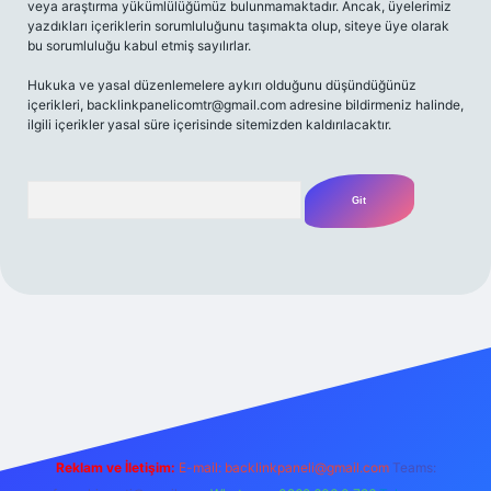
veya araştırma yükümlülüğümüz bulunmamaktadır. Ancak, üyelerimiz
yazdıkları içeriklerin sorumluluğunu taşımakta olup, siteye üye olarak
bu sorumluluğu kabul etmiş sayılırlar.
Hukuka ve yasal düzenlemelere aykırı olduğunu düşündüğünüz
içerikleri,
backlinkpanelicomtr@gmail.com
adresine bildirmeniz halinde,
ilgili içerikler yasal süre içerisinde sitemizden kaldırılacaktır.
Arama
t yeni giriş adresi
Reklam ve İletişim:
E-mail:
backlinkpaneli@gmail.com
Teams: