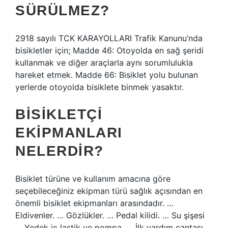
SÜRÜLMEZ?
2918 sayılı TCK KARAYOLLARI Trafik Kanunu’nda
bisikletler için; Madde 46: Otoyolda en sağ şeridi
kullanmak ve diğer araçlarla aynı sorumlulukla
hareket etmek. Madde 66: Bisiklet yolu bulunan
yerlerde otoyolda bisiklete binmek yasaktır.
BISIKLETÇI
EKIPMANLARI
NELERDIR?
Bisiklet türüne ve kullanım amacına göre
seçebileceğiniz ekipman türü sağlık açısından en
önemli bisiklet ekipmanları arasındadır. …
Eldivenler. … Gözlükler. … Pedal kilidi. … Su şişesi
… Yedek iç lastik ve pompa. … İlk yardım çantası.