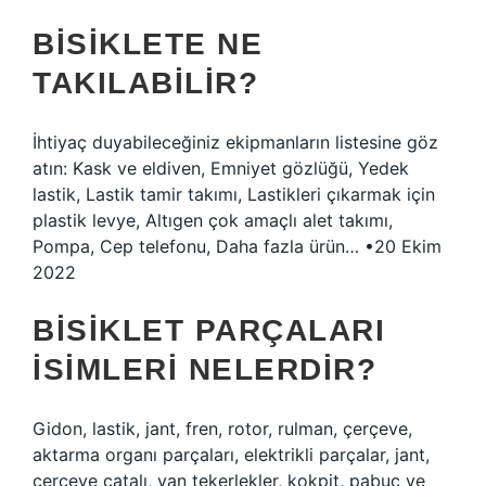
BISIKLETE NE
TAKILABILIR?
İhtiyaç duyabileceğiniz ekipmanların listesine göz
atın: Kask ve eldiven, Emniyet gözlüğü, Yedek
lastik, Lastik tamir takımı, Lastikleri çıkarmak için
plastik levye, Altıgen çok amaçlı alet takımı,
Pompa, Cep telefonu, Daha fazla ürün… •20 Ekim
2022
BISIKLET PARÇALARI
ISIMLERI NELERDIR?
Gidon, lastik, jant, fren, rotor, rulman, çerçeve,
aktarma organı parçaları, elektrikli parçalar, jant,
çerçeve çatalı, yan tekerlekler, kokpit, pabuç ve