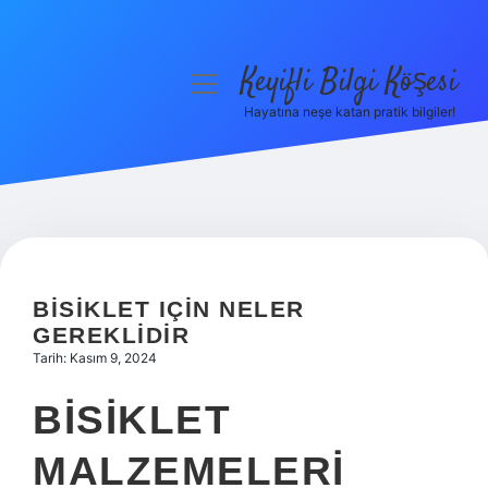
Keyifli Bilgi Köşesi
menüyü
aç
Hayatına neşe katan pratik bilgiler!
Anasayfa
Gizlilik Politikası
Yasal Uyarı
Hakkımızda
BISIKLET IÇIN NELER
GEREKLIDIR
Tarih: Kasım 9, 2024
BISIKLET
MALZEMELERI