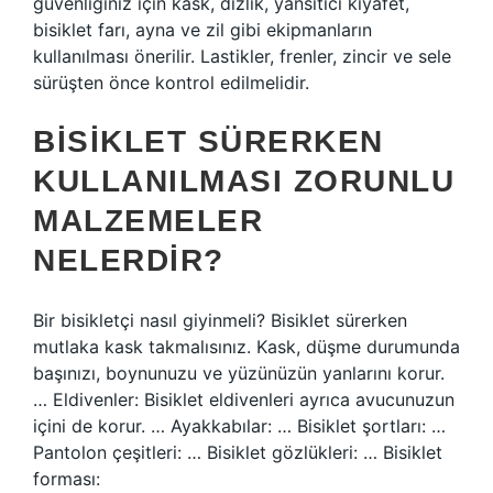
güvenliğiniz için kask, dizlik, yansıtıcı kıyafet,
bisiklet farı, ayna ve zil gibi ekipmanların
kullanılması önerilir. Lastikler, frenler, zincir ve sele
sürüşten önce kontrol edilmelidir.
BISIKLET SÜRERKEN
KULLANILMASI ZORUNLU
MALZEMELER
NELERDIR?
Bir bisikletçi nasıl giyinmeli? Bisiklet sürerken
mutlaka kask takmalısınız. Kask, düşme durumunda
başınızı, boynunuzu ve yüzünüzün yanlarını korur.
… Eldivenler: Bisiklet eldivenleri ayrıca avucunuzun
içini de korur. … Ayakkabılar: … Bisiklet şortları: …
Pantolon çeşitleri: … Bisiklet gözlükleri: … Bisiklet
forması: