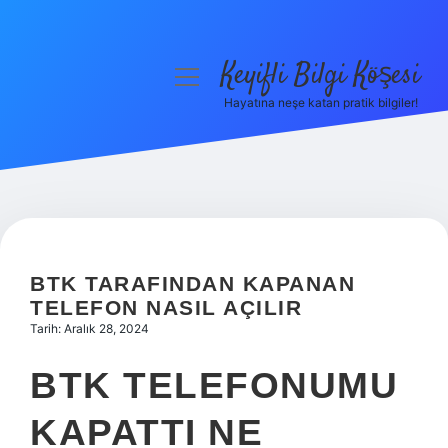
Keyifli Bilgi Köşesi
menüyü
aç
Hayatına neşe katan pratik bilgiler!
Anasayfa
Gizlilik Politikası
Yasal Uyarı
Hakkımızda
BTK TARAFINDAN KAPANAN
TELEFON NASIL AÇILIR
Tarih: Aralık 28, 2024
BTK TELEFONUMU
KAPATTI NE