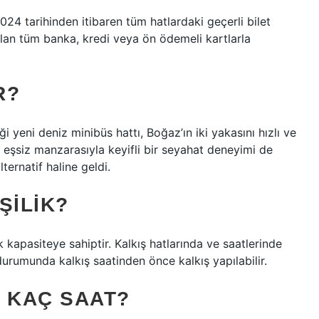
24 tarihinden itibaren tüm hatlardaki geçerli bilet
olan tüm banka, kredi veya ön ödemeli kartlarla
R?
i yeni deniz minibüs hattı, Boğaz’ın iki yakasını hızlı ve
n eşsiz manzarasıyla keyifli bir seyahat deneyimi de
ternatif haline geldi.
ŞILIK?
k kapasiteye sahiptir. Kalkış hatlarında ve saatlerinde
 durumunda kalkış saatinden önce kalkış yapılabilir.
 KAÇ SAAT?