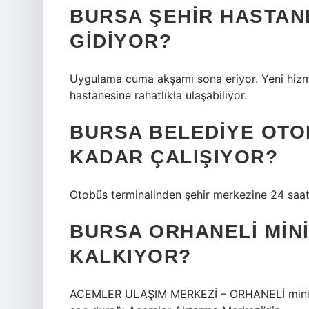
BURSA ŞEHIR HASTAN
GIDIYOR?
Uygulama cuma akşamı sona eriyor. Yeni hizmet
hastanesine rahatlıkla ulaşabiliyor.
BURSA BELEDIYE OTO
KADAR ÇALIŞIYOR?
Otobüs terminalinden şehir merkezine 24 saat 
BURSA ORHANELI MIN
KALKIYOR?
ACEMLER ULAŞIM MERKEZİ – ORHANELİ minibüs/