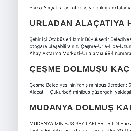
Bursa Alaçatı arası otobüs yolculuğu ortalama
URLADAN ALAÇATIYA 
Şehir içi Otobüsleri İzmir Büyükşehir Belediye
otogara ulaşabilirsiniz. Çeşme-Urla-Ilıca-Uzu
Altay Aktarma Merkezi-Urla arası 984 numaralı o
ÇEŞME DOLMUŞU KAÇ
Çeşme Belediyesi’nin fahiş minibüs ücretleri:
Alaçatı – Çukurbağ minibüs güzergahı yaklaşık
MUDANYA DOLMUŞ KA
MUDANYA MİNİBÜS SAYILARI ARTIRILDI Bursa-
tarihinden itibaren artırıldı. Tam biletler 30 T