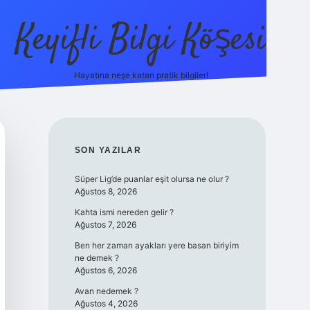
Keyifli Bilgi Köşesi
Hayatına neşe katan pratik bilgiler!
ilbet yeni giriş adresi
SIDEBAR
SON YAZILAR
Süper Lig’de puanlar eşit olursa ne olur ?
Ağustos 8, 2026
Kahta ismi nereden gelir ?
Ağustos 7, 2026
Ben her zaman ayakları yere basan biriyim
ne demek ?
Ağustos 6, 2026
Avan nedemek ?
Ağustos 4, 2026