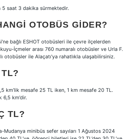
 5 saat 3 dakika sürmektedir.
HANGI OTOBÜS GIDER?
si’ne bağlı ESHOT otobüsleri ile çevre ilçelerden
nkuyu-İçmeler arası 760 numaralı otobüsler ve Urla F.
tobüsler ile Alaçatı’ya rahatlıkla ulaşabilirsiniz.
 TL?
 6,5 km’lik mesafe 25 TL iken, 1 km mesafe 20 TL.
 6,5 km’dir.
Ç TL?
Mudanya minibüs sefer sayıları 1 Ağustos 2024
L’den 40 TL’ye, öğrenci biletleri ise 22 TL’den 30 TL’ye