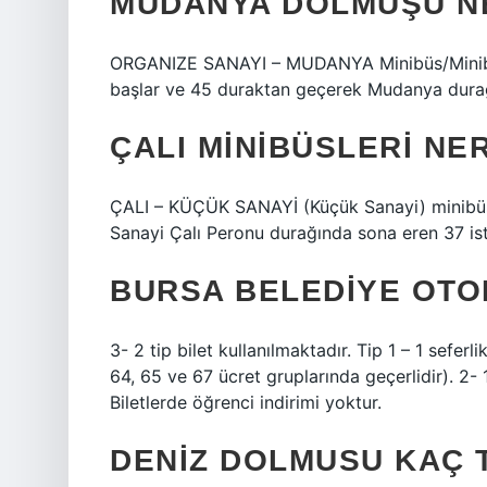
MUDANYA DOLMUŞU N
ORGANIZE SANAYI – MUDANYA Minibüs/Minibü
başlar ve 45 duraktan geçerek Mudanya dura
ÇALI MINIBÜSLERI N
ÇALI – KÜÇÜK SANAYİ (Küçük Sanayi) minibüs
Sanayi Çalı Peronu durağında sona eren 37 i
BURSA BELEDIYE OTO
3- 2 tip bilet kullanılmaktadır. Tip 1 – 1 seferlik
64, 65 ve 67 ücret gruplarında geçerlidir). 2- 
Biletlerde öğrenci indirimi yoktur.
DENIZ DOLMUSU KAÇ 