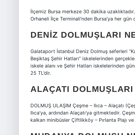
İlçemiz Bursa merkeze 30 dakika uzaklıktadır
Orhaneli İlçe Terminali’nden Bursa’ya her gün 
DENIZ DOLMUŞLARI N
Galataport İstanbul Deniz Dolmuş seferleri “
Beşiktaş Şehir Hatları” iskelelerinden gerçekle
iskele alanı ve Şehir Hatları iskelelerinden gün
25 TL’dir.
ALAÇATI DOLMUŞLARI
DOLMUŞ ULAŞIM Çeşme – Ilıca – Alaçatı (Çeş
Ilıca’ya, ardından Alaçatı’ya gitmektedir. Çe
kalkan minibüsler Çiftlikköy – Pırlanta Plajı v