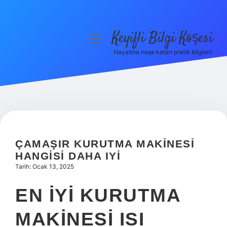
Keyifli Bilgi Köşesi
menüyü
aç
Hayatına neşe katan pratik bilgiler!
Anasayfa
Gizlilik Politikası
Yasal Uyarı
Hakkımızda
ÇAMAŞIR KURUTMA MAKINESI
HANGISI DAHA IYI
Tarih: Ocak 13, 2025
EN IYI KURUTMA
MAKINESI ISI