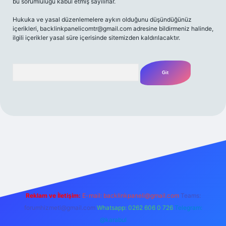
bu sorumluluğu kabul etmiş sayılırlar.
Hukuka ve yasal düzenlemelere aykırı olduğunu düşündüğünüz
içerikleri,
backlinkpanelicomtr@gmail.com
adresine bildirmeniz halinde,
ilgili içerikler yasal süre içerisinde sitemizden kaldırılacaktır.
Arama
si
Reklam ve İletişim:
E-mail:
backlinkpaneli@gmail.com
Teams:
forumhizmeti@gmail.com
Whatsapp: 0262 606 0 726
Telegram:
@karabul