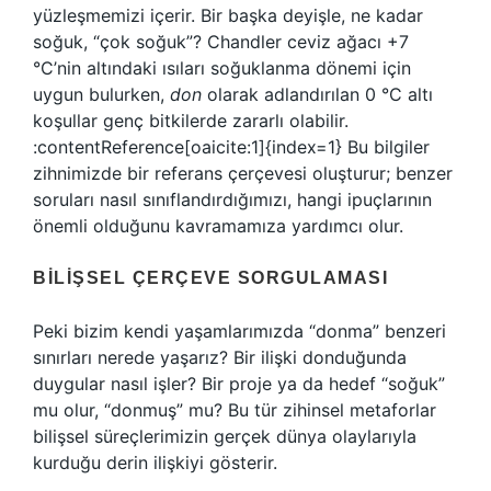
yüzleşmemizi içerir. Bir başka deyişle, ne kadar
soğuk, “çok soğuk”? Chandler ceviz ağacı +7
°C’nin altındaki ısıları soğuklanma dönemi için
uygun bulurken,
don
olarak adlandırılan 0 °C altı
koşullar genç bitkilerde zararlı olabilir.
:contentReference[oaicite:1]{index=1} Bu bilgiler
zihnimizde bir referans çerçevesi oluşturur; benzer
soruları nasıl sınıflandırdığımızı, hangi ipuçlarının
önemli olduğunu kavramamıza yardımcı olur.
BILIŞSEL ÇERÇEVE SORGULAMASI
Peki bizim kendi yaşamlarımızda “donma” benzeri
sınırları nerede yaşarız? Bir ilişki donduğunda
duygular nasıl işler? Bir proje ya da hedef “soğuk”
mu olur, “donmuş” mu? Bu tür zihinsel metaforlar
bilişsel süreçlerimizin gerçek dünya olaylarıyla
kurduğu derin ilişkiyi gösterir.