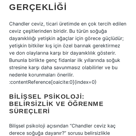
GERÇEKLIĞI
Chandler ceviz, ticari üretimde en çok tercih edilen
ceviz çeşitlerinden biridir. Bu türün soğuğa
dayanıklılığı yetişkin ağaçlar için görece güçlüdür;
yetişkin bitkiler kış için özel barınak gerektirmez
ve don olaylarına karşı bir dayanıklılık gösterir.
Bununla birlikte genç fidanlar ilk yıllarında soğuk
stresine karşı daha savunmasız olabilirler ve bu
nedenle korunmaları önerilir.
:contentReference[oaicite:0]{index=0}
BILIŞSEL PSIKOLOJI:
BELIRSIZLIK VE ÖĞRENME
SÜREÇLERI
Bilişsel psikoloji açısından “Chandler ceviz kaç
derece soğuğa dayanır?” sorusu belirsizlikle