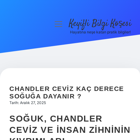
Keyifli Bilgi Köşesi
menüyü
aç
Hayatına neşe katan pratik bilgiler!
Anasayfa
Gizlilik Politikası
Yasal Uyarı
Hakkımızda
CHANDLER CEVIZ KAÇ DERECE
SOĞUĞA DAYANIR ?
Tarih: Aralık 27, 2025
SOĞUK, CHANDLER
CEVIZ VE İNSAN ZIHNININ