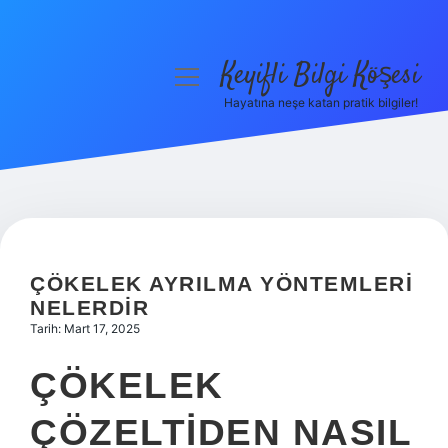
Keyifli Bilgi Köşesi
menüyü
aç
Hayatına neşe katan pratik bilgiler!
Anasayfa
Gizlilik Politikası
Yasal Uyarı
Hakkımızda
ÇÖKELEK AYRILMA YÖNTEMLERI
NELERDIR
Tarih: Mart 17, 2025
ÇÖKELEK
ÇÖZELTIDEN NASIL