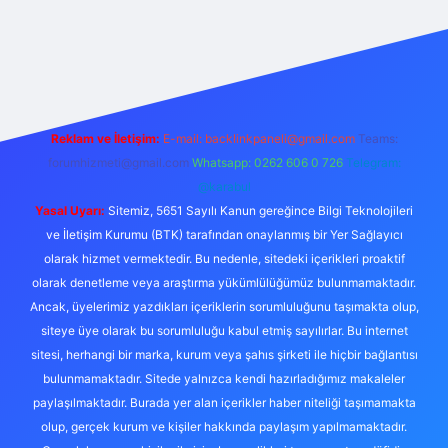
i
Reklam ve İletişim:
E-mail:
backlinkpaneli@gmail.com
Teams:
forumhizmeti@gmail.com
Whatsapp: 0262 606 0 726
Telegram:
@karabul
Yasal Uyarı:
Sitemiz, 5651 Sayılı Kanun gereğince Bilgi Teknolojileri
ve İletişim Kurumu (BTK) tarafından onaylanmış bir Yer Sağlayıcı
olarak hizmet vermektedir. Bu nedenle, sitedeki içerikleri proaktif
olarak denetleme veya araştırma yükümlülüğümüz bulunmamaktadır.
Ancak, üyelerimiz yazdıkları içeriklerin sorumluluğunu taşımakta olup,
siteye üye olarak bu sorumluluğu kabul etmiş sayılırlar. Bu internet
sitesi, herhangi bir marka, kurum veya şahıs şirketi ile hiçbir bağlantısı
bulunmamaktadır. Sitede yalnızca kendi hazırladığımız makaleler
paylaşılmaktadır. Burada yer alan içerikler haber niteliği taşımamakta
olup, gerçek kurum ve kişiler hakkında paylaşım yapılmamaktadır.