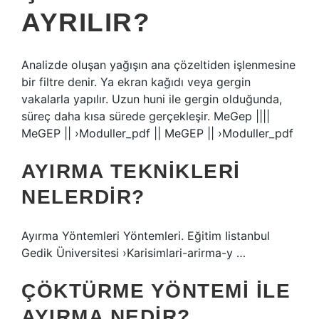
AYRILIR?
Analizde oluşan yağışın ana çözeltiden işlenmesine
bir filtre denir. Ya ekran kağıdı veya gergin
vakalarla yapılır. Uzun huni ile gergin olduğunda,
süreç daha kısa sürede gerçekleşir. MeGep ||||
MeGEP || ›Moduller_pdf || MeGEP || ›Moduller_pdf
AYIRMA TEKNIKLERI
NELERDIR?
Ayırma Yöntemleri Yöntemleri. Eğitim Iistanbul
Gedik Üniversitesi ›Karisimlari-arirma-y …
ÇÖKTÜRME YÖNTEMI ILE
AYIRMA NEDIR?