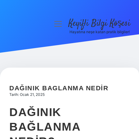
Keyifli Bilgi Köşesi
menüyü
aç
Hayatına neşe katan pratik bilgiler!
Anasayfa
Gizlilik Politikası
Yasal Uyarı
Hakkımızda
DAĞINIK BAGLANMA NEDIR
Tarih: Ocak 21, 2025
DAĞINIK
BAĞLANMA