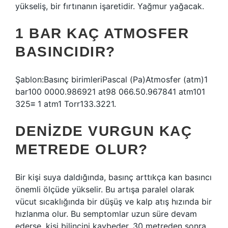
yükseliş, bir fırtınanın işaretidir. Yağmur yağacak.
1 BAR KAÇ ATMOSFER
BASINCIDIR?
Şablon:Basınç birimleriPascal (Pa)Atmosfer (atm)1
bar100 0000.986921 at98 066.50.967841 atm101
325≡ 1 atm1 Torr133.3221.
DENIZDE VURGUN KAÇ
METREDE OLUR?
Bir kişi suya daldığında, basınç arttıkça kan basıncı
önemli ölçüde yükselir. Bu artışa paralel olarak
vücut sıcaklığında bir düşüş ve kalp atış hızında bir
hızlanma olur. Bu semptomlar uzun süre devam
ederse, kişi bilincini kaybeder. 30 metreden sonra,