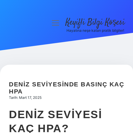
Keyifli Bilgi Köşesi
menüyü
aç
Hayatına neşe katan pratik bilgiler!
Anasayfa
Gizlilik Politikası
Yasal Uyarı
Hakkımızda
DENIZ SEVIYESINDE BASINÇ KAÇ
HPA
Tarih: Mart 17, 2025
DENIZ SEVIYESI
KAÇ HPA?