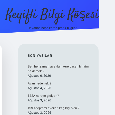
Keyifli Bilgi Köşesi
Hayatına neşe katan pratik bilgiler!
ilbet yeni giriş adresi
SIDEBAR
SON YAZILAR
Ben her zaman ayakları yere basan biriyim
ne demek ?
Ağustos 6, 2026
Avan nedemek ?
Ağustos 4, 2026
142A nereye gidiyor ?
Ağustos 3, 2026
1999 depremi avcıları kaç kişi öldü ?
Ağustos 3, 2026