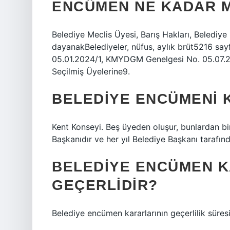
ENCÜMEN NE KADAR M
Belediye Meclis Üyesi, Barış Hakları, Belediye 
dayanakBelediyeler, nüfus, aylık brüt5216 s
05.01.2024/1, KMYDGM Genelgesi No. 05.07.2
Seçilmiş Üyelerine9.
BELEDIYE ENCÜMENI K
Kent Konseyi. Beş üyeden oluşur, bunlardan bir
Başkanıdır ve her yıl Belediye Başkanı tarafınd
BELEDIYE ENCÜMEN K
GEÇERLIDIR?
Belediye encümen kararlarının geçerlilik süresin