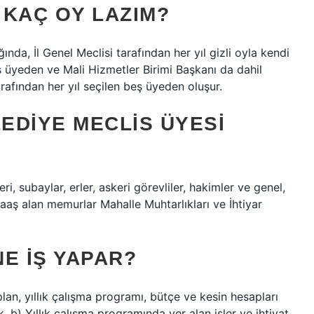
 KAÇ OY LAZIM?
ında, İl Genel Meclisi tarafından her yıl gizli oyla kendi
beş üyeden ve Mali Hizmetler Birimi Başkanı da dahil
rafından her yıl seçilen beş üyeden oluşur.
EDIYE MECLIS ÜYESI
eri, subaylar, erler, askeri görevliler, hakimler ve genel,
aş alan memurlar Mahalle Muhtarlıkları ve İhtiyar
E IŞ YAPAR?
n, yıllık çalışma programı, bütçe ve kesin hesapları
 b) Yıllık çalışma programında yer alan işler ve ihtiyat