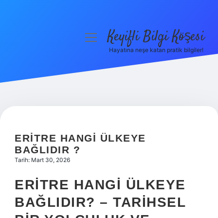
Keyifli Bilgi Köşesi
menüyü
aç
Hayatına neşe katan pratik bilgiler!
Anasayfa
Gizlilik Politikası
Yasal Uyarı
Hakkımızda
ERITRE HANGI ÜLKEYE
BAĞLIDIR ?
Tarih: Mart 30, 2026
ERITRE HANGI ÜLKEYE
BAĞLIDIR? – TARIHSEL