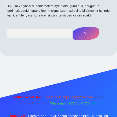
Hukuka ve yasal düzenlemelere aykırı olduğunu düşündüğünüz
içerikleri,
backlinkpanelicomtr@gmail.com
adresine bildirmeniz halinde,
ilgili içerikler yasal süre içerisinde sitemizden kaldırılacaktır.
Arama
 adresi
Reklam ve İletişim:
E-mail:
backlinkpaneli@gmail.com
Teams:
forumhizmeti@gmail.com
Whatsapp: 0262 606 0 726
Telegram:
@karabul
Yasal Uyarı:
Sitemiz, 5651 Sayılı Kanun gereğince Bilgi Teknolojileri