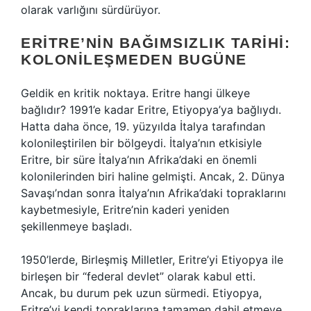
olarak varlığını sürdürüyor.
ERITRE’NIN BAĞIMSIZLIK TARIHI:
KOLONILEŞMEDEN BUGÜNE
Geldik en kritik noktaya. Eritre hangi ülkeye
bağlıdır? 1991’e kadar Eritre, Etiyopya’ya bağlıydı.
Hatta daha önce, 19. yüzyılda İtalya tarafından
kolonileştirilen bir bölgeydi. İtalya’nın etkisiyle
Eritre, bir süre İtalya’nın Afrika’daki en önemli
kolonilerinden biri haline gelmişti. Ancak, 2. Dünya
Savaşı’ndan sonra İtalya’nın Afrika’daki topraklarını
kaybetmesiyle, Eritre’nin kaderi yeniden
şekillenmeye başladı.
1950’lerde, Birleşmiş Milletler, Eritre’yi Etiyopya ile
birleşen bir “federal devlet” olarak kabul etti.
Ancak, bu durum pek uzun sürmedi. Etiyopya,
Eritre’yi kendi topraklarına tamamen dahil etmeye