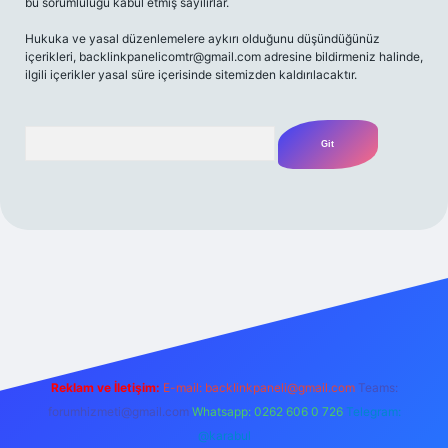
bu sorumluluğu kabul etmiş sayılırlar.
Hukuka ve yasal düzenlemelere aykırı olduğunu düşündüğünüz
içerikleri,
backlinkpanelicomtr@gmail.com
adresine bildirmeniz halinde,
ilgili içerikler yasal süre içerisinde sitemizden kaldırılacaktır.
Arama
si
Reklam ve İletişim:
E-mail:
backlinkpaneli@gmail.com
Teams:
forumhizmeti@gmail.com
Whatsapp: 0262 606 0 726
Telegram:
@karabul