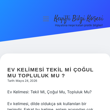
Keyifli Bilgi Köşesi
menüyü
aç
Hayatına neşe katan pratik bilgiler!
Anasayfa
Gizlilik Politikası
Yasal Uyarı
Hakkımızda
EV KELIMESI TEKIL MI ÇOĞUL
MU TOPLULUK MU ?
Tarih: Mayıs 24, 2026
Ev Kelimesi: Tekil Mi, Çoğul Mu, Topluluk Mu?
Ev kelimesi, dilde oldukça sık kullanılan bir
terimdir. Fakat bu kelime, anlam açısından çok