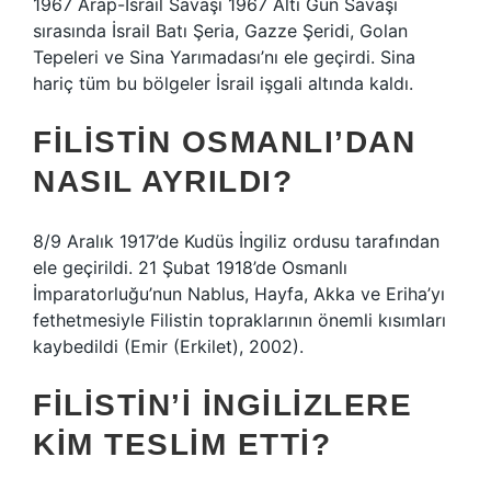
1967 Arap-İsrail Savaşı 1967 Altı Gün Savaşı
sırasında İsrail Batı Şeria, Gazze Şeridi, Golan
Tepeleri ve Sina Yarımadası’nı ele geçirdi. Sina
hariç tüm bu bölgeler İsrail işgali altında kaldı.
FILISTIN OSMANLI’DAN
NASIL AYRILDI?
8/9 Aralık 1917’de Kudüs İngiliz ordusu tarafından
ele geçirildi. 21 Şubat 1918’de Osmanlı
İmparatorluğu’nun Nablus, Hayfa, Akka ve Eriha’yı
fethetmesiyle Filistin topraklarının önemli kısımları
kaybedildi (Emir (Erkilet), 2002).
FILISTIN’I İNGILIZLERE
KIM TESLIM ETTI?