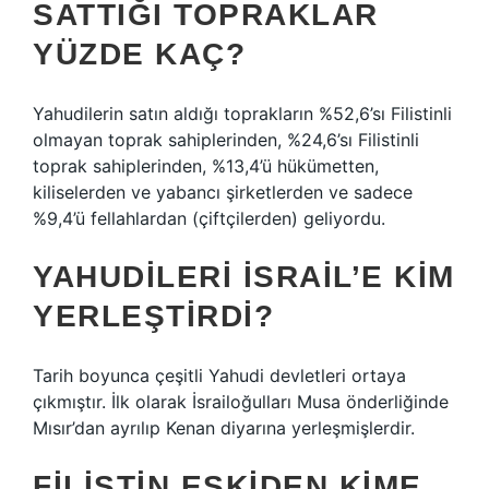
SATTIĞI TOPRAKLAR
YÜZDE KAÇ?
Yahudilerin satın aldığı toprakların %52,6’sı Filistinli
olmayan toprak sahiplerinden, %24,6’sı Filistinli
toprak sahiplerinden, %13,4’ü hükümetten,
kiliselerden ve yabancı şirketlerden ve sadece
%9,4’ü fellahlardan (çiftçilerden) geliyordu.
YAHUDILERI İSRAIL’E KIM
YERLEŞTIRDI?
Tarih boyunca çeşitli Yahudi devletleri ortaya
çıkmıştır. İlk olarak İsrailoğulları Musa önderliğinde
Mısır’dan ayrılıp Kenan diyarına yerleşmişlerdir.
FILISTIN ESKIDEN KIME