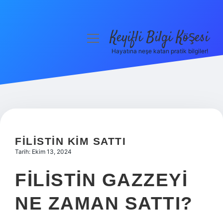
Keyifli Bilgi Köşesi
menüyü
aç
Hayatına neşe katan pratik bilgiler!
Anasayfa
Gizlilik Politikası
Yasal Uyarı
Hakkımızda
FILISTIN KIM SATTI
Tarih: Ekim 13, 2024
FILISTIN GAZZEYI
NE ZAMAN SATTI?