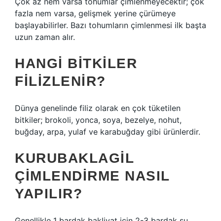
Çok az nem varsa tohumlar çimlenmeyecektir; çok
fazla nem varsa, gelişmek yerine çürümeye
başlayabilirler. Bazı tohumların çimlenmesi ilk başta
uzun zaman alır.
HANGI BITKILER
FILIZLENIR?
Dünya genelinde filiz olarak en çok tüketilen
bitkiler; brokoli, yonca, soya, bezelye, nohut,
buğday, arpa, yulaf ve karabuğday gibi ürünlerdir.
KURUBAKLAGIL
ÇIMLENDIRME NASIL
YAPILIR?
Genellikle 1 bardak bakliyat için 2-3 bardak su