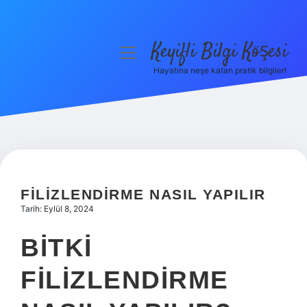
Keyifli Bilgi Köşesi
menüyü
aç
Hayatına neşe katan pratik bilgiler!
Anasayfa
Gizlilik Politikası
Yasal Uyarı
Hakkımızda
FILIZLENDIRME NASIL YAPILIR
Tarih: Eylül 8, 2024
BITKI
FILIZLENDIRME