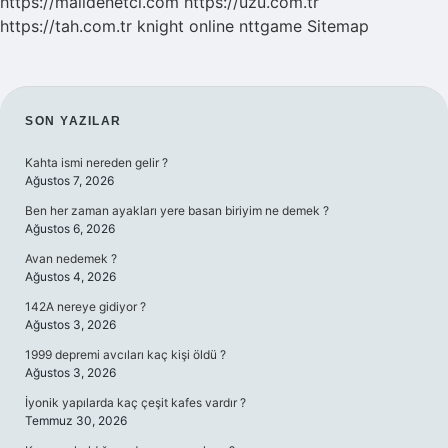
https://malidenetci.com
https://uzu.com.tr
https://tah.com.tr
knight online
nttgame
Sitemap
SIDEBAR
SON YAZILAR
Kahta ismi nereden gelir ?
Ağustos 7, 2026
Ben her zaman ayakları yere basan biriyim ne demek ?
Ağustos 6, 2026
Avan nedemek ?
Ağustos 4, 2026
142A nereye gidiyor ?
Ağustos 3, 2026
1999 depremi avcıları kaç kişi öldü ?
Ağustos 3, 2026
İyonik yapılarda kaç çeşit kafes vardır ?
Temmuz 30, 2026