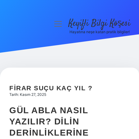
Keyifli Bilgi Köşesi
menüyü
aç
Hayatına neşe katan pratik bilgiler!
Anasayfa
Gizlilik Politikası
Yasal Uyarı
Hakkımızda
FIRAR SUÇU KAÇ YIL ?
Tarih: Kasım 27, 2025
GÜL ABLA NASIL
YAZILIR? DILIN
DERINLIKLERINE