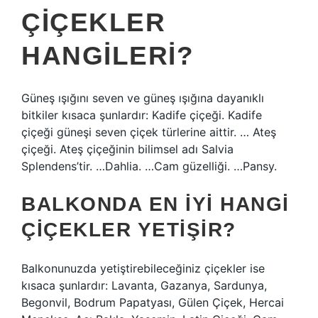
ÇIÇEKLER
HANGILERI?
Güneş ışığını seven ve güneş ışığına dayanıklı
bitkiler kısaca şunlardır: Kadife çiçeği. Kadife
çiçeği güneşi seven çiçek türlerine aittir. … Ateş
çiçeği. Ateş çiçeğinin bilimsel adı Salvia
Splendens’tir. …Dahlia. …Cam güzelliği. …Pansy.
BALKONDA EN IYI HANGI
ÇIÇEKLER YETIŞIR?
Balkonunuzda yetiştirebileceğiniz çiçekler ise
kısaca şunlardır: Lavanta, Gazanya, Sardunya,
Begonvil, Bodrum Papatyası, Gülen Çiçek, Hercai