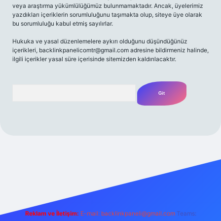
veya araştırma yükümlülüğümüz bulunmamaktadır. Ancak, üyelerimiz
yazdıkları içeriklerin sorumluluğunu taşımakta olup, siteye üye olarak
bu sorumluluğu kabul etmiş sayılırlar.
Hukuka ve yasal düzenlemelere aykırı olduğunu düşündüğünüz
içerikleri,
backlinkpanelicomtr@gmail.com
adresine bildirmeniz halinde,
ilgili içerikler yasal süre içerisinde sitemizden kaldırılacaktır.
Arama
giriş adresi
Reklam ve İletişim:
E-mail:
backlinkpaneli@gmail.com
Teams: