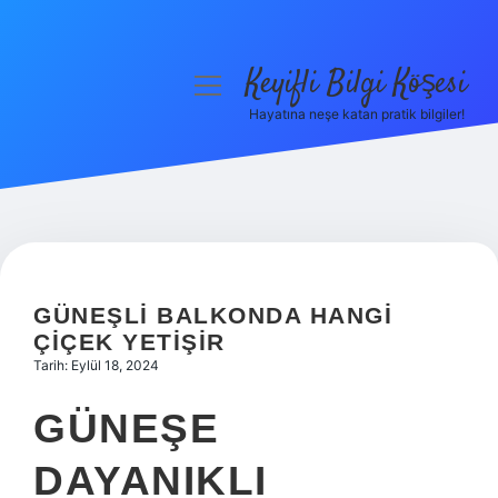
Keyifli Bilgi Köşesi
menüyü
aç
Hayatına neşe katan pratik bilgiler!
Anasayfa
Gizlilik Politikası
Yasal Uyarı
Hakkımızda
GÜNEŞLI BALKONDA HANGI
ÇIÇEK YETIŞIR
Tarih: Eylül 18, 2024
GÜNEŞE
DAYANIKLI