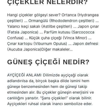
ÇIÇEKLER NELERDIR?
Hangi çiçekler gölgeyi sever? Ortanca (Hydrangea
çeşitleri) … Ormangülü (Rhododendron çeşitleri) …
Yalancı keçi sakalı (Astilbe çeşitleri) … Japon çınar
(Fatsia Japonica) … Parfüm kutusu (Sarcococca
Confusa) … Küçük çuha çiçeği (Vinca Minor) …
Çınar kartopu (Viburnum Opulus) … Japon defnesi
(Aucuba Japonica)Diğer makaleler…
GÜNEŞ ÇIÇEĞI NEDIR?
AYÇİÇEĞİ ANLAMI: Dilimizde ayçiçeği olarak
adlandırılsa da, birçok başka dilde ismini hem
güneşe benzemesinden hem de güneşi takip
etmesinden alır. Bu çiçekler güneşin enerjisini ve
canlılığını yansıtır. “Şans çiçekleri” olarak bilinir.
Ayçiçekleri ruhsal olarak inancı sembolize eder.