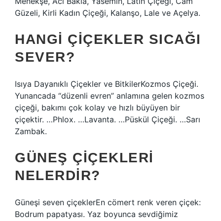
Menekşe, Acı Bakla, Yasemin, Latin Çiçeği, Cam
Güzeli, Kirli Kadın Çiçeği, Kalanşo, Lale ve Açelya.
HANGI ÇIÇEKLER SICAĞI
SEVER?
Isıya Dayanıklı Çiçekler ve BitkilerKozmos Çiçeği.
Yunancada “düzenli evren” anlamına gelen kozmos
çiçeği, bakımı çok kolay ve hızlı büyüyen bir
çiçektir. …Phlox. …Lavanta. …Püskül Çiçeği. …Sarı
Zambak.
GÜNEŞ ÇIÇEKLERI
NELERDIR?
Güneşi seven çiçeklerEn cömert renk veren çiçek:
Bodrum papatyası. Yaz boyunca sevdiğimiz