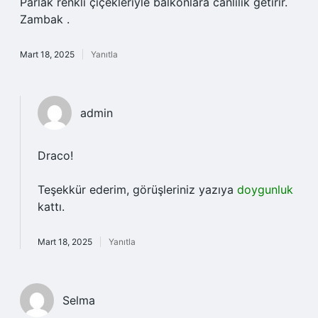
Parlak renkli çiçekleriyle balkonlara canlılık getirir.
Zambak .
Mart 18, 2025
Yanıtla
admin
Draco!
Teşekkür ederim, görüşleriniz yazıya
doygunluk
kattı.
Mart 18, 2025
Yanıtla
Selma