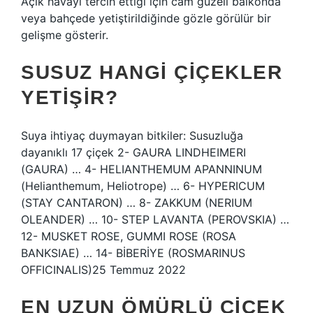
Açık havayı tercih ettiği için cam güzeli balkonda
veya bahçede yetiştirildiğinde gözle görülür bir
gelişme gösterir.
SUSUZ HANGI ÇIÇEKLER
YETIŞIR?
Suya ihtiyaç duymayan bitkiler: Susuzluğa
dayanıklı 17 çiçek 2- GAURA LINDHEIMERI
(GAURA) … 4- HELIANTHEMUM APANNINUM
(Helianthemum, Heliotrope) … 6- HYPERICUM
(STAY CANTARON) … 8- ZAKKUM (NERIUM
OLEANDER) … 10- STEP LAVANTA (PEROVSKIA) …
12- MUSKET ROSE, GUMMI ROSE (ROSA
BANKSIAE) … 14- BİBERİYE (ROSMARINUS
OFFICINALIS)25 Temmuz 2022
EN UZUN ÖMÜRLÜ ÇIÇEK