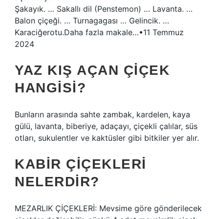
Şakayık. … Sakallı dil (Penstemon) … Lavanta. …
Balon çiçeği. … Turnagagası … Gelincik. …
Karaciğerotu.Daha fazla makale…•11 Temmuz
2024
YAZ KIŞ AÇAN ÇIÇEK
HANGISI?
Bunların arasında sahte zambak, kardelen, kaya
gülü, lavanta, biberiye, adaçayı, çiçekli çalılar, süs
otları, sukulentler ve kaktüsler gibi bitkiler yer alır.
KABIR ÇIÇEKLERI
NELERDIR?
MEZARLIK ÇİÇEKLERİ: Mevsime göre gönderilecek