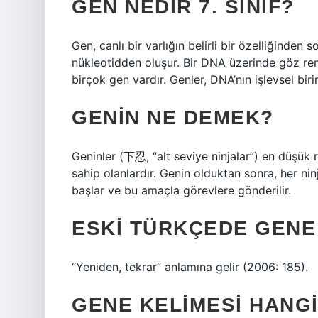
GEN NEDIR 7. SINIF?
Gen, canlı bir varlığın belirli bir özelliğinden
nükleotidden oluşur. Bir DNA üzerinde göz reng
birçok gen vardır. Genler, DNA’nın işlevsel birim
GENIN NE DEMEK?
Geninler (下忍, “alt seviye ninjalar”) en düşük rü
sahip olanlardır. Genin olduktan sonra, her n
başlar ve bu amaçla görevlere gönderilir.
ESKI TÜRKÇEDE GENE
“Yeniden, tekrar” anlamına gelir (2006: 185).
GENE KELIMESI HANGI