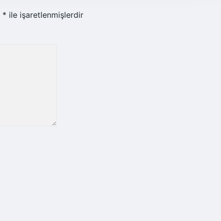
r
*
ile işaretlenmişlerdir