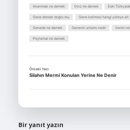
Ananmak ne demek
Dırız ne demek
Eski Türkçed
Gene demek doğru mu
Gene kelimesi hangi yöreye ait
Genede ne demek
Genenin anlamı nedir
Genin n
Peytamal ne demek
Önceki Yazı
Silahın Mermi Konulan Yerine Ne Denir
Bir yanıt yazın