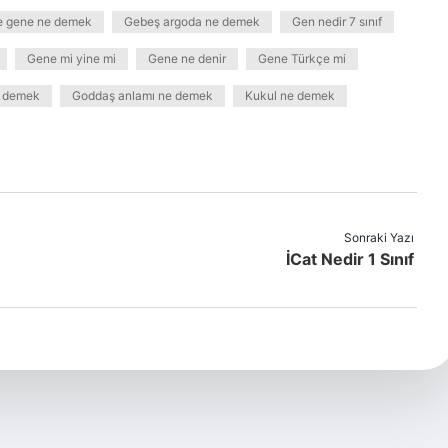
e gene ne demek
Gebeş argoda ne demek
Gen nedir 7 sınıf
Gene mi yine mi
Gene ne denir
Gene Türkçe mi
e demek
Goddaş anlamı ne demek
Kukul ne demek
Sonraki Yazı
İCat Nedir 1 Sınıf