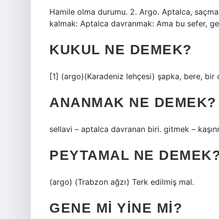
Hamile olma durumu. 2. Argo. Aptalca, saçma 
kalmak: Aptalca davranmak: Ama bu sefer, geç
KUKUL NE DEMEK?
[1] (argo)(Karadeniz lehçesi) şapka, bere, bir 
ANANMAK NE DEMEK?
sellavi – aptalca davranan biri. gitmek – kaş
PEYTAMAL NE DEMEK
(argo) (Trabzon ağzı) Terk edilmiş mal.
GENE MI YINE MI?