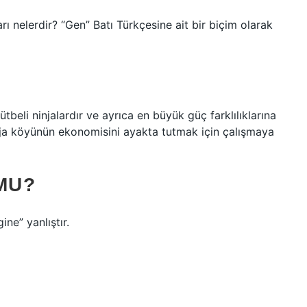
arı nelerdir? “Gen” Batı Türkçesine ait bir biçim olarak
tbeli ninjalardır ve ayrıca en büyük güç farklılıklarına
inja köyünün ekonomisini ayakta tutmak için çalışmaya
MU?
ne” yanlıştır.