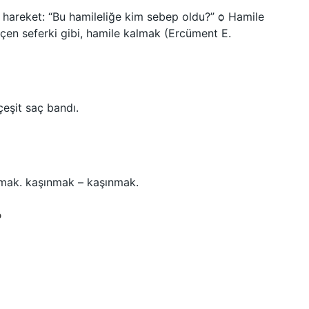
hareket: “Bu hamileliğe kim sebep oldu?” ѻ Hamile
en seferki gibi, hamile kalmak (Ercüment E.
çeşit saç bandı.
ınmak. kaşınmak – kaşınmak.
?