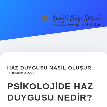
Keyifli Bilgi Köşesi
menüyü
aç
Hayatına neşe katan pratik bilgiler!
Anasayfa
Gizlilik Politikası
Yasal Uyarı
Hakkımızda
HAZ DUYGUSU NASIL OLUŞUR
Tarih: Kasım 2, 2024
PSIKOLOJIDE HAZ
DUYGUSU NEDIR?