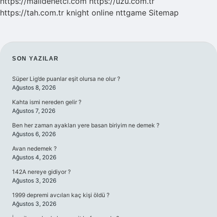
https://malidenetci.com
https://uzu.com.tr
https://tah.com.tr
knight online
nttgame
Sitemap
SIDEBAR
SON YAZILAR
Süper Lig’de puanlar eşit olursa ne olur ?
Ağustos 8, 2026
Kahta ismi nereden gelir ?
Ağustos 7, 2026
Ben her zaman ayakları yere basan biriyim ne demek ?
Ağustos 6, 2026
Avan nedemek ?
Ağustos 4, 2026
142A nereye gidiyor ?
Ağustos 3, 2026
1999 depremi avcıları kaç kişi öldü ?
Ağustos 3, 2026