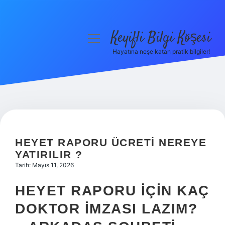
Keyifli Bilgi Köşesi
menüyü
aç
Hayatına neşe katan pratik bilgiler!
Anasayfa
Gizlilik Politikası
Yasal Uyarı
Hakkımızda
HEYET RAPORU ÜCRETI NEREYE
YATIRILIR ?
Tarih: Mayıs 11, 2026
HEYET RAPORU İÇIN KAÇ
DOKTOR İMZASI LAZIM?