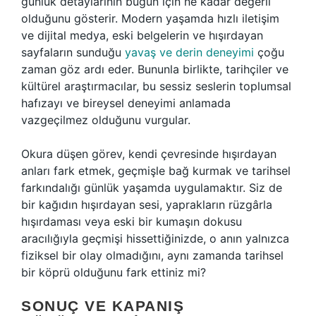
günlük detaylarının bugün için ne kadar değerli
olduğunu gösterir. Modern yaşamda hızlı iletişim
ve dijital medya, eski belgelerin ve hışırdayan
sayfaların sunduğu
yavaş ve derin deneyimi
çoğu
zaman göz ardı eder. Bununla birlikte, tarihçiler ve
kültürel araştırmacılar, bu sessiz seslerin toplumsal
hafızayı ve bireysel deneyimi anlamada
vazgeçilmez olduğunu vurgular.
Okura düşen görev, kendi çevresinde hışırdayan
anları fark etmek, geçmişle bağ kurmak ve tarihsel
farkındalığı günlük yaşamda uygulamaktır. Siz de
bir kağıdın hışırdayan sesi, yaprakların rüzgârla
hışırdaması veya eski bir kumaşın dokusu
aracılığıyla geçmişi hissettiğinizde, o anın yalnızca
fiziksel bir olay olmadığını, aynı zamanda tarihsel
bir köprü olduğunu fark ettiniz mi?
SONUÇ VE KAPANIŞ