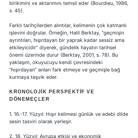
birikimini ve aktarımını temsil eder (Bourdieu, 1986,
s. 45).
Farklı tarihçilerden alıntılar, kelimenin çok katmanlı
işlevini doğrular. Örneğin, Halil Berktay, “geçmişin
ayrıntıları, hışırdayan bir yaprak kadar sessiz ama
etkileyicidir” diyerek, gündelik hayatın tarihsel
önemi üzerinde durur (Berktay, 2001, s. 78). Bu
yaklaşım, okuyucuyu kendi çevresindeki
“hışırdayan” anları fark etmeye ve geçmişle bağ
kurmaya teşvik eder.
KRONOLOJIK PERSPEKTIF VE
DÖNEMEÇLER
1. 16.-17. Yüzyıl: Hışır kelimesi günlük ve edebi dilde
sesin tasviri olarak yerleşir.
2. 18. Yüzyıl: Avrupa etkisi ve ekonomik