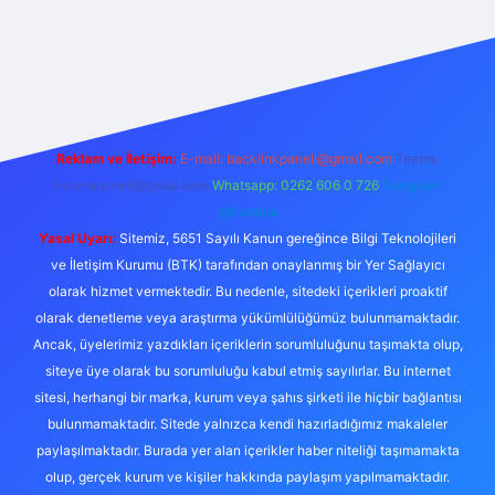
et yeni giriş adresi
Reklam ve İletişim:
E-mail:
backlinkpaneli@gmail.com
Teams:
forumhizmeti@gmail.com
Whatsapp: 0262 606 0 726
Telegram:
@karabul
Yasal Uyarı:
Sitemiz, 5651 Sayılı Kanun gereğince Bilgi Teknolojileri
ve İletişim Kurumu (BTK) tarafından onaylanmış bir Yer Sağlayıcı
olarak hizmet vermektedir. Bu nedenle, sitedeki içerikleri proaktif
olarak denetleme veya araştırma yükümlülüğümüz bulunmamaktadır.
Ancak, üyelerimiz yazdıkları içeriklerin sorumluluğunu taşımakta olup,
siteye üye olarak bu sorumluluğu kabul etmiş sayılırlar. Bu internet
sitesi, herhangi bir marka, kurum veya şahıs şirketi ile hiçbir bağlantısı
bulunmamaktadır. Sitede yalnızca kendi hazırladığımız makaleler
paylaşılmaktadır. Burada yer alan içerikler haber niteliği taşımamakta
olup, gerçek kurum ve kişiler hakkında paylaşım yapılmamaktadır.