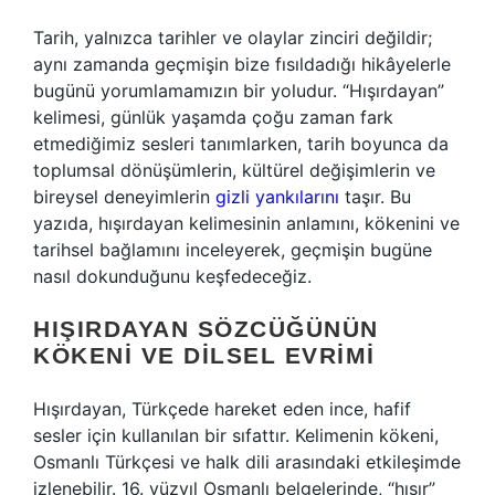
Tarih, yalnızca tarihler ve olaylar zinciri değildir;
aynı zamanda geçmişin bize fısıldadığı hikâyelerle
bugünü yorumlamamızın bir yoludur. “Hışırdayan”
kelimesi, günlük yaşamda çoğu zaman fark
etmediğimiz sesleri tanımlarken, tarih boyunca da
toplumsal dönüşümlerin, kültürel değişimlerin ve
bireysel deneyimlerin
gizli yankılarını
taşır. Bu
yazıda, hışırdayan kelimesinin anlamını, kökenini ve
tarihsel bağlamını inceleyerek, geçmişin bugüne
nasıl dokunduğunu keşfedeceğiz.
HIŞIRDAYAN SÖZCÜĞÜNÜN
KÖKENI VE DILSEL EVRIMI
Hışırdayan, Türkçede hareket eden ince, hafif
sesler için kullanılan bir sıfattır. Kelimenin kökeni,
Osmanlı Türkçesi ve halk dili arasındaki etkileşimde
izlenebilir. 16. yüzyıl Osmanlı belgelerinde, “hışır”