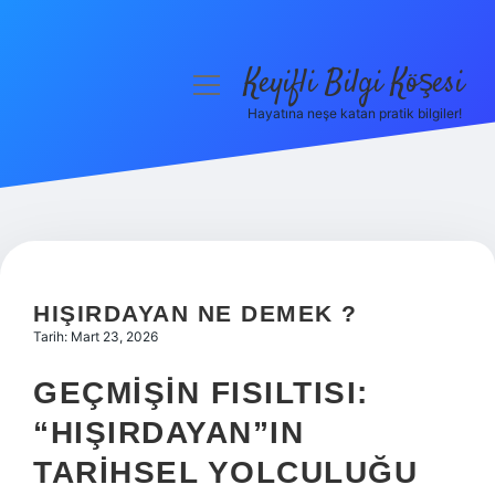
Keyifli Bilgi Köşesi
menüyü
aç
Hayatına neşe katan pratik bilgiler!
Anasayfa
Gizlilik Politikası
Yasal Uyarı
Hakkımızda
HIŞIRDAYAN NE DEMEK ?
Tarih: Mart 23, 2026
GEÇMIŞIN FISILTISI:
“HIŞIRDAYAN”IN
TARIHSEL YOLCULUĞU