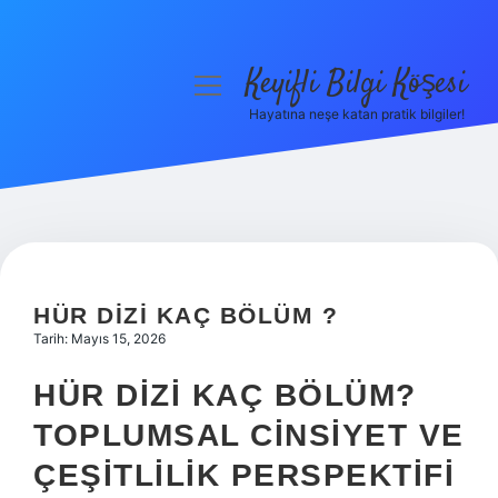
Keyifli Bilgi Köşesi
menüyü
aç
Hayatına neşe katan pratik bilgiler!
Anasayfa
Gizlilik Politikası
Yasal Uyarı
Hakkımızda
HÜR DIZI KAÇ BÖLÜM ?
Tarih: Mayıs 15, 2026
HÜR DIZI KAÇ BÖLÜM?
TOPLUMSAL CINSIYET VE
ÇEŞITLILIK PERSPEKTIFI