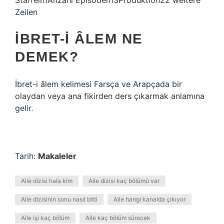
Staffeln1Anzahl Episoden13Produktion22 weitere
Zeilen
İBRET-I ÂLEM NE
DEMEK?
İbret-i âlem kelimesi Farsça ve Arapçada bir
olaydan veya ana fikirden ders çıkarmak anlamına
gelir.
Tarih:
Makaleler
Aile dizisi hala kim
Aile dizisi kaç bölümü var
Aile dizisinin sonu nasıl bitti
Aile hangi kanalda çıkıyor
Aile işi kaç bölüm
Aile kaç bölüm sürecek