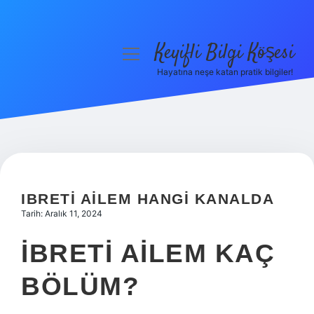
Keyifli Bilgi Köşesi
menüyü
aç
Hayatına neşe katan pratik bilgiler!
Anasayfa
Gizlilik Politikası
Yasal Uyarı
Hakkımızda
IBRETI AILEM HANGI KANALDA
Tarih: Aralık 11, 2024
İBRETI AILEM KAÇ
BÖLÜM?