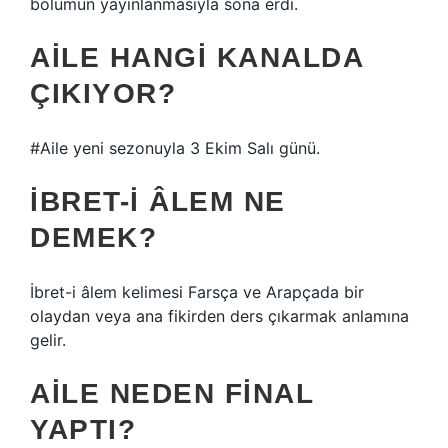
bölümün yayınlanmasıyla sona erdi.
AILE HANGI KANALDA
ÇIKIYOR?
#Aile yeni sezonuyla 3 Ekim Salı günü.
İBRET-I ÂLEM NE
DEMEK?
İbret-i âlem kelimesi Farsça ve Arapçada bir
olaydan veya ana fikirden ders çıkarmak anlamına
gelir.
AILE NEDEN FINAL
YAPTI?