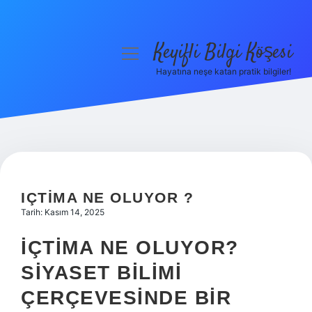
Keyifli Bilgi Köşesi
menüyü
aç
Hayatına neşe katan pratik bilgiler!
Anasayfa
Gizlilik Politikası
Yasal Uyarı
Hakkımızda
IÇTIMA NE OLUYOR ?
Tarih: Kasım 14, 2025
İÇTIMA NE OLUYOR?
SIYASET BILIMI
ÇERÇEVESINDE BIR