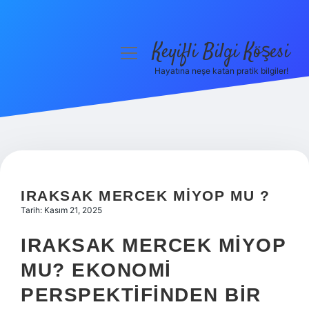
Keyifli Bilgi Köşesi
menüyü
aç
Hayatına neşe katan pratik bilgiler!
Anasayfa
Gizlilik Politikası
Yasal Uyarı
Hakkımızda
IRAKSAK MERCEK MIYOP MU ?
Tarih: Kasım 21, 2025
IRAKSAK MERCEK MIYOP
MU? EKONOMI
PERSPEKTIFINDEN BIR