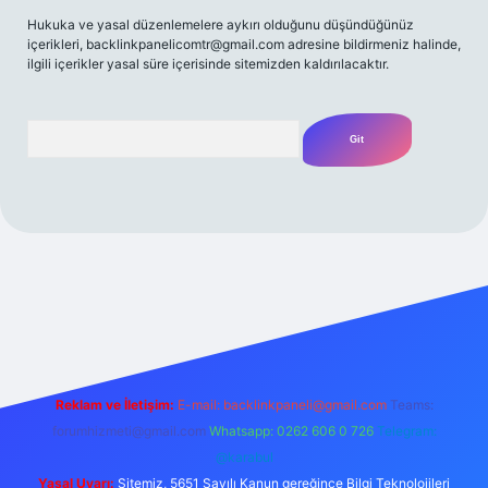
Hukuka ve yasal düzenlemelere aykırı olduğunu düşündüğünüz
içerikleri,
backlinkpanelicomtr@gmail.com
adresine bildirmeniz halinde,
ilgili içerikler yasal süre içerisinde sitemizden kaldırılacaktır.
Arama
i
Reklam ve İletişim:
E-mail:
backlinkpaneli@gmail.com
Teams:
forumhizmeti@gmail.com
Whatsapp: 0262 606 0 726
Telegram:
@karabul
Yasal Uyarı:
Sitemiz, 5651 Sayılı Kanun gereğince Bilgi Teknolojileri