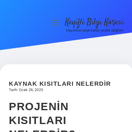
Keyifli Bilgi Köşesi
menüyü
aç
Hayatına neşe katan pratik bilgiler!
Anasayfa
Gizlilik Politikası
Yasal Uyarı
Hakkımızda
KAYNAK KISITLARI NELERDIR
Tarih: Ocak 26, 2025
PROJENIN
KISITLARI