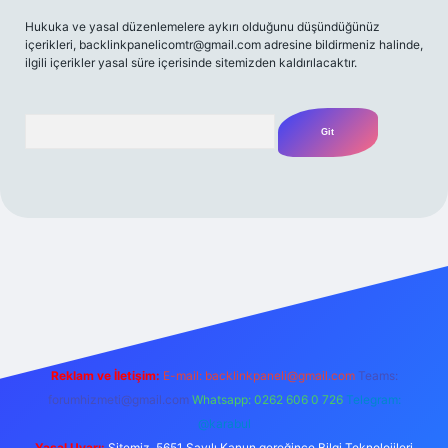
Hukuka ve yasal düzenlemelere aykırı olduğunu düşündüğünüz
içerikleri,
backlinkpanelicomtr@gmail.com
adresine bildirmeniz halinde,
ilgili içerikler yasal süre içerisinde sitemizden kaldırılacaktır.
Arama
esi
Reklam ve İletişim:
E-mail:
backlinkpaneli@gmail.com
Teams:
forumhizmeti@gmail.com
Whatsapp: 0262 606 0 726
Telegram:
@karabul
Yasal Uyarı:
Sitemiz, 5651 Sayılı Kanun gereğince Bilgi Teknolojileri