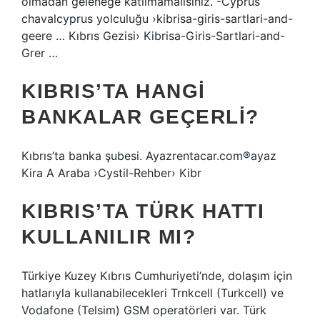
olmadan geleneğe katılmamalısınız. -Cyprus
chavalcyprus yolculuğu ›kibrisa-giris-sartlari-and-
geere … Kıbrıs Gezisi› Kibrisa-Giris-Sartlari-and-
Grer …
KIBRIS’TA HANGI
BANKALAR GEÇERLI?
Kıbrıs’ta banka şubesi. Ayazrentacar.com®ayaz
Kira A Araba ›Cystil-Rehber› Kibr
KIBRIS’TA TÜRK HATTI
KULLANILIR MI?
Türkiye Kuzey Kıbrıs Cumhuriyeti’nde, dolaşım için
hatlarıyla kullanabilecekleri Trnkcell (Turkcell) ve
Vodafone (Telsim) GSM operatörleri var. Türk