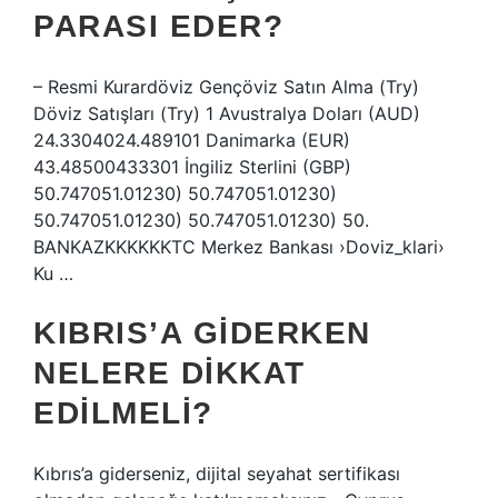
PARASI EDER?
– Resmi Kurardöviz Gençöviz Satın Alma (Try)
Döviz Satışları (Try) 1 Avustralya Doları (AUD)
24.3304024.489101 Danimarka (EUR)
43.48500433301 İngiliz Sterlini (GBP)
50.747051.01230) 50.747051.01230)
50.747051.01230) 50.747051.01230) 50.
BANKAZKKKKKKTC Merkez Bankası ›Doviz_klari›
Ku …
KIBRIS’A GIDERKEN
NELERE DIKKAT
EDILMELI?
Kıbrıs’a giderseniz, dijital seyahat sertifikası