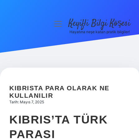
Keyifli Bilgi Köşesi
menüyü
aç
Hayatına neşe katan pratik bilgiler!
Anasayfa
Gizlilik Politikası
Yasal Uyarı
Hakkımızda
KIBRISTA PARA OLARAK NE
KULLANILIR
Tarih: Mayıs 7, 2025
KIBRIS’TA TÜRK
PARASI