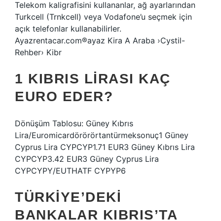
Telekom kaligrafisini kullananlar, ağ ayarlarından
Turkcell (Trnkcell) veya Vodafone’u seçmek için
açık telefonlar kullanabilirler.
Ayazrentacar.com®ayaz Kira A Araba ›Cystil-
Rehber› Kibr
1 KIBRIS LIRASI KAÇ
EURO EDER?
Dönüşüm Tablosu: Güney Kıbrıs
Lira/Euromicardörörörtantürmeksonuç1 Güney
Cyprus Lira CYPCYP1.71 EUR3 Güney Kıbrıs Lira
CYPCYP3.42 EUR3 Güney Cyprus Lira
CYPCYPY/EUTHATF CYPYP6
TÜRKIYE’DEKI
BANKALAR KIBRIS’TA