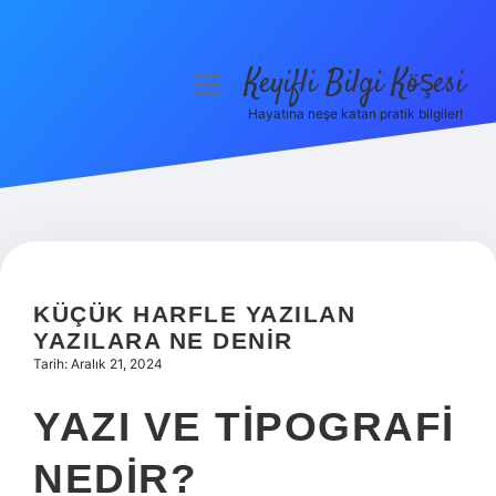
Keyifli Bilgi Köşesi
menüyü
aç
Hayatına neşe katan pratik bilgiler!
Anasayfa
Gizlilik Politikası
Yasal Uyarı
Hakkımızda
KÜÇÜK HARFLE YAZILAN
YAZILARA NE DENIR
Tarih: Aralık 21, 2024
YAZI VE TIPOGRAFI
NEDIR?