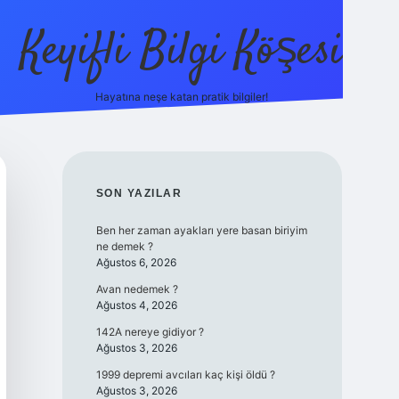
Keyifli Bilgi Köşesi
Hayatına neşe katan pratik bilgiler!
ilbet yeni giriş adresi
SIDEBAR
SON YAZILAR
Ben her zaman ayakları yere basan biriyim
ne demek ?
Ağustos 6, 2026
Avan nedemek ?
Ağustos 4, 2026
142A nereye gidiyor ?
Ağustos 3, 2026
1999 depremi avcıları kaç kişi öldü ?
Ağustos 3, 2026