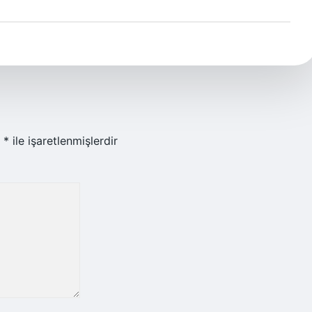
r
*
ile işaretlenmişlerdir