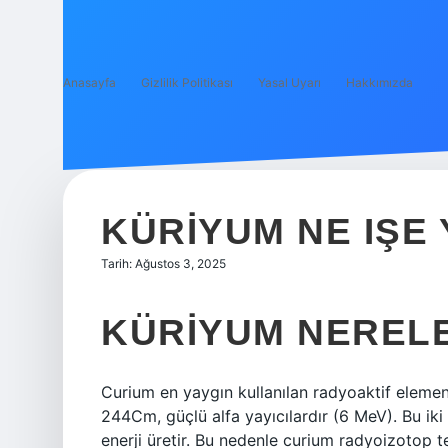
Anasayfa
Gizlilik Politikası
Yasal Uyarı
Hakkımızda
KÜRIYUM NE IŞE
Tarih: Ağustos 3, 2025
KÜRIYUM NERELE
Curium en yaygın kullanılan radyoaktif elemen
244Cm, güçlü alfa yayıcılardır (6 MeV). Bu ik
enerji üretir. Bu nedenle curium radyoizotop te