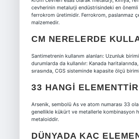
Krom cevheri esas olarak metalurji, kimya, ref
cevherinin metalurji endüstrisindeki en önemli
ferrokrom üretimidir. Ferrokrom, paslanmaz çe
malzemedir.
CM NERELERDE KULLA
Santimetrenin kullanım alanları: Uzunluk birimi
durumlarda da kullanılır: Kanada haritalarınd
sırasında, CGS sisteminde kapasite ölçü birimi
33 HANGI ELEMENTTIR
Arsenik, sembolü As ve atom numarası 33 olan
genellikle kükürt ve metallerle kombinasyon ha
metaloiddir.
DÜNYADA KAÇ ELEME