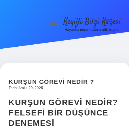
Keyifli Bilgi Köşesi
menüyü
aç
Hayatına neşe katan pratik bilgiler!
Anasayfa
Gizlilik Politikası
Yasal Uyarı
Hakkımızda
KURŞUN GÖREVI NEDIR ?
Tarih: Aralık 20, 2025
KURŞUN GÖREVI NEDIR?
FELSEFI BIR DÜŞÜNCE
DENEMESI