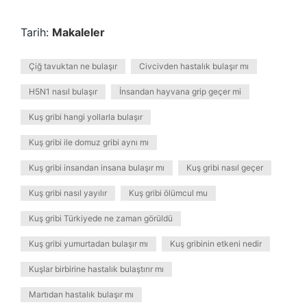
Tarih:
Makaleler
Çiğ tavuktan ne bulaşır
Civcivden hastalık bulaşır mı
H5N1 nasıl bulaşır
İnsandan hayvana grip geçer mi
Kuş gribi hangi yollarla bulaşır
Kuş gribi ile domuz gribi aynı mı
Kuş gribi insandan insana bulaşır mı
Kuş gribi nasıl geçer
Kuş gribi nasıl yayılır
Kuş gribi ölümcul mu
Kuş gribi Türkiyede ne zaman görüldü
Kuş gribi yumurtadan bulaşır mı
Kuş gribinin etkeni nedir
Kuşlar birbirine hastalık bulaştırır mı
Martıdan hastalık bulaşır mı