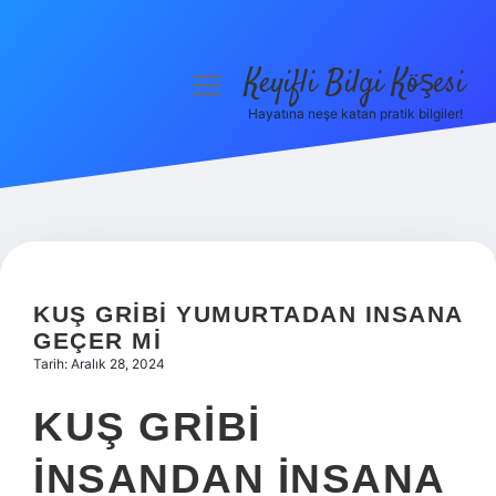
Keyifli Bilgi Köşesi
menüyü
aç
Hayatına neşe katan pratik bilgiler!
Anasayfa
Gizlilik Politikası
Yasal Uyarı
Hakkımızda
KUŞ GRIBI YUMURTADAN INSANA
GEÇER MI
Tarih: Aralık 28, 2024
KUŞ GRIBI
INSANDAN INSANA