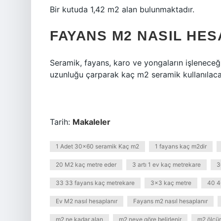
Bir kutuda 1,42 m2 alan bulunmaktadır.
FAYANS M2 NASIL HES
Seramik, fayans, karo ve yongaların işleneceği
uzunluğu çarparak kaç m2 seramik kullanılaca
Tarih:
Makaleler
1 Adet 30x60 seramik Kaç m2
1 fayans kaç m2dir
20 M2 kaç metre eder
3 artı 1 ev kaç metrekare
3
33 33 fayans kaç metrekare
3x3 kaç metre
40 4
Ev M2 nasıl hesaplanır
Fayans m2 nasıl hesaplanır
m2 ne kadar alan
m2 neye göre belirlenir
m2 ölçüm