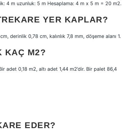
şlik: 4 m uzunluk: 5 m Hesaplama: 4 m x 5 m = 20 m2.
ETREKARE YER KAPLAR?
cm, derinlik 0,78 cm, kalınlık 7,8 mm, döşeme alanı 1.
K KAÇ M2?
ir adet 0,18 m2, altı adet 1,44 m2’dir. Bir palet 86,4
EKARE EDER?