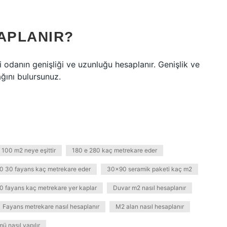
APLANIR?
 odanın genişliği ve uzunluğu hesaplanır. Genişlik ve
ğını bulursunuz.
100 m2 neye eşittir
180 e 280 kaç metrekare eder
0 30 fayans kaç metrekare eder
30x90 seramik paketi kaç m2
0 fayans kaç metrekare yer kaplar
Duvar m2 nasıl hesaplanır
Fayans metrekare nasıl hesaplanır
M2 alan nasıl hesaplanır
ü nasıl yapılır