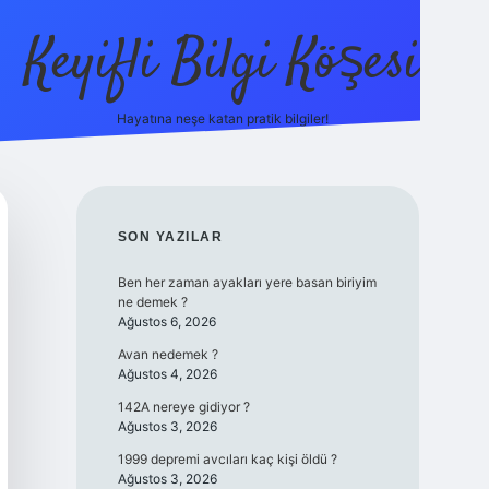
Keyifli Bilgi Köşesi
Hayatına neşe katan pratik bilgiler!
ilbet yeni giriş adresi
SIDEBAR
SON YAZILAR
Ben her zaman ayakları yere basan biriyim
ne demek ?
Ağustos 6, 2026
Avan nedemek ?
Ağustos 4, 2026
142A nereye gidiyor ?
Ağustos 3, 2026
1999 depremi avcıları kaç kişi öldü ?
Ağustos 3, 2026