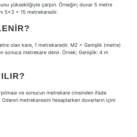
unu yüksekliğiyle çarpın. Örneğin; duvar 5 metre
nı 5×3 = 15 metrekaredir.
LENIR?
metre olan kare, 1 metrekaredir. M2 = Genişlik (metre)
len sonuca metrekare denir. Örnek; Genişlik: 4 m
.
ILIR?
rpılması ve sonucun metrekare cinsinden ifade
r: Odanın metrekaresini hesaplarken duvarların içini