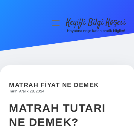
Keyifli Bilgi Köşesi
menüyü
aç
Hayatına neşe katan pratik bilgiler!
Anasayfa
Gizlilik Politikası
Yasal Uyarı
Hakkımızda
MATRAH FIYAT NE DEMEK
Tarih: Aralık 28, 2024
MATRAH TUTARI
NE DEMEK?