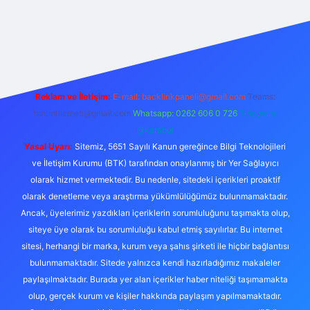
et yeni giriş adresi
Reklam ve İletişim:
E-mail:
backlinkpaneli@gmail.com
Teams:
forumhizmeti@gmail.com
Whatsapp: 0262 606 0 726
Telegram:
@karabul
Yasal Uyarı:
Sitemiz, 5651 Sayılı Kanun gereğince Bilgi Teknolojileri
ve İletişim Kurumu (BTK) tarafından onaylanmış bir Yer Sağlayıcı
olarak hizmet vermektedir. Bu nedenle, sitedeki içerikleri proaktif
olarak denetleme veya araştırma yükümlülüğümüz bulunmamaktadır.
Ancak, üyelerimiz yazdıkları içeriklerin sorumluluğunu taşımakta olup,
siteye üye olarak bu sorumluluğu kabul etmiş sayılırlar. Bu internet
sitesi, herhangi bir marka, kurum veya şahıs şirketi ile hiçbir bağlantısı
bulunmamaktadır. Sitede yalnızca kendi hazırladığımız makaleler
paylaşılmaktadır. Burada yer alan içerikler haber niteliği taşımamakta
olup, gerçek kurum ve kişiler hakkında paylaşım yapılmamaktadır.