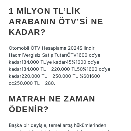
1 MILYON TL’LIK
ARABANIN ÖTV’SI NE
KADAR?
Otomobil ÖTV Hesaplama 2024Silindir
HacmiVergisiz Satış TutarıÖTV1600 cc’ye
kadar184.000 TL’ye kadar45%1600 cc’ye
kadar184.000 TL – 220.000 TL50%1600 cc’ye
kadar220.000 TL – 250.000 TL %601600
cc250.000 TL – 280.
MATRAH NE ZAMAN
ÖDENIR?
Başka bir deyişle, temel artış hükümlerinden