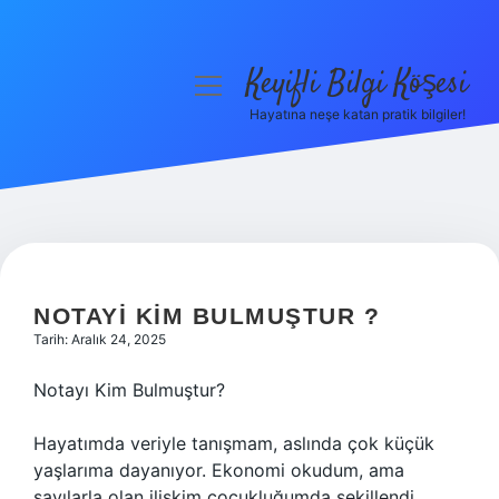
Keyifli Bilgi Köşesi
menüyü
aç
Hayatına neşe katan pratik bilgiler!
Anasayfa
Gizlilik Politikası
Yasal Uyarı
Hakkımızda
NOTAYI KIM BULMUŞTUR ?
Tarih: Aralık 24, 2025
Notayı Kim Bulmuştur?
Hayatımda veriyle tanışmam, aslında çok küçük
yaşlarıma dayanıyor. Ekonomi okudum, ama
sayılarla olan ilişkim çocukluğumda şekillendi.