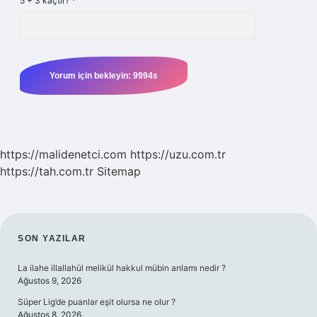
5 + 3 kaçtır?
*
https://malidenetci.com
https://uzu.com.tr
https://tah.com.tr
Sitemap
SIDEBAR
SON YAZILAR
La ilahe illallahül melikül hakkul mübin anlamı nedir ?
Ağustos 9, 2026
Süper Lig’de puanlar eşit olursa ne olur ?
Ağustos 8, 2026