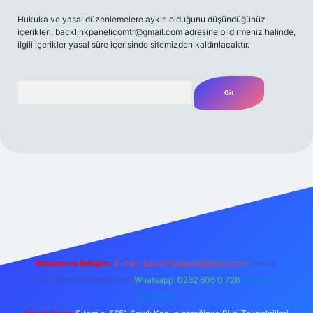
Hukuka ve yasal düzenlemelere aykırı olduğunu düşündüğünüz
içerikleri,
backlinkpanelicomtr@gmail.com
adresine bildirmeniz halinde,
ilgili içerikler yasal süre içerisinde sitemizden kaldırılacaktır.
Arama
i
Reklam ve İletişim:
E-mail:
backlinkpaneli@gmail.com
Teams:
forumhizmeti@gmail.com
Whatsapp: 0262 606 0 726
Telegram:
@karabul