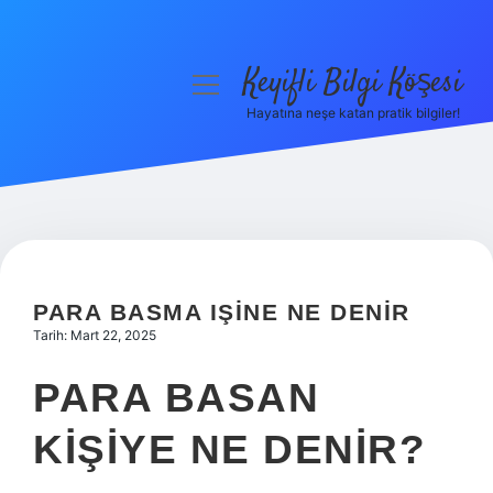
Keyifli Bilgi Köşesi
menüyü
aç
Hayatına neşe katan pratik bilgiler!
Anasayfa
Gizlilik Politikası
Yasal Uyarı
Hakkımızda
PARA BASMA IŞINE NE DENIR
Tarih: Mart 22, 2025
PARA BASAN
KIŞIYE NE DENIR?