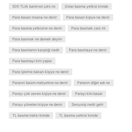
500 TLlik banknot çıktı mı
Dolar basma yetkisi kimde
Para basan insana ne denir
Para basan kişiye ne denir
Para basma yetkisine ne denir
Para basmak caiz mi
Para basmak ne demek deyim
Para basmanın karşılığı nedir
Para basmaya ne denir
Para basmayı kim yapar
Para işlerine bakan kişiye ne denir
Paranın basım maliyetine ne denir
Paranın diğer adı ne
Parayı çok seven kişiye ne denir
Parayı kim basar
Parayı yöneten kişiye ne denir
Senyoraj nedir gelir
TL basma hakkı kimde
TL basma yetkisi kimde