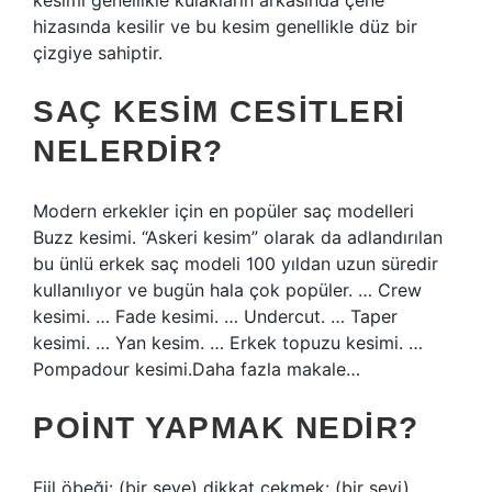
kesimi genellikle kulakların arkasında çene
hizasında kesilir ve bu kesim genellikle düz bir
çizgiye sahiptir.
SAÇ KESIM CESITLERI
NELERDIR?
Modern erkekler için en popüler saç modelleri
Buzz kesimi. “Askeri kesim” olarak da adlandırılan
bu ünlü erkek saç modeli 100 yıldan uzun süredir
kullanılıyor ve bugün hala çok popüler. … Crew
kesimi. … Fade kesimi. … Undercut. … Taper
kesimi. … Yan kesim. … Erkek topuzu kesimi. …
Pompadour kesimi.Daha fazla makale…
POINT YAPMAK NEDIR?
Fiil öbeği: (bir şeye) dikkat çekmek: (bir şeyi)