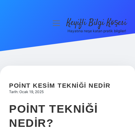
Keyifli Bilgi Köşesi
menüyü
aç
Hayatına neşe katan pratik bilgiler!
Anasayfa
Gizlilik Politikası
Yasal Uyarı
Hakkımızda
POINT KESIM TEKNIĞI NEDIR
Tarih: Ocak 19, 2025
POINT TEKNIĞI
NEDIR?