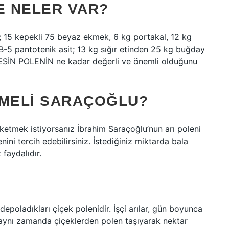
E NELER VAR?
r; 15 kepekli 75 beyaz ekmek, 6 kg portakal, 12 kg
B-5 pantotenik asit; 13 kg sığır etinden 25 kg buğday
L BESİN POLENİN ne kadar değerli ve önemli olduğunu
LMELI SARAÇOĞLU?
üketmek istiyorsanız İbrahim Saraçoğlu’nun arı poleni
nini tercih edebilirsiniz. İstediğiniz miktarda bala
 faydalıdır.
 depoladıkları çiçek polenidir. İşçi arılar, gün boyunca
 aynı zamanda çiçeklerden polen taşıyarak nektar