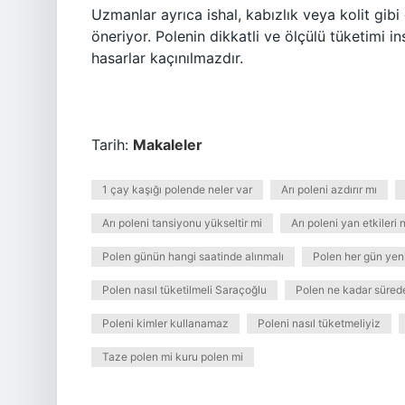
Uzmanlar ayrıca ishal, kabızlık veya kolit gibi 
öneriyor. Polenin dikkatli ve ölçülü tüketimi ins
hasarlar kaçınılmazdır.
Tarih:
Makaleler
1 çay kaşığı polende neler var
Arı poleni azdırır mı
Arı poleni tansiyonu yükseltir mi
Arı poleni yan etkileri 
Polen günün hangi saatinde alınmalı
Polen her gün yeni
Polen nasıl tüketilmeli Saraçoğlu
Polen ne kadar süred
Poleni kimler kullanamaz
Poleni nasıl tüketmeliyiz
Taze polen mi kuru polen mi