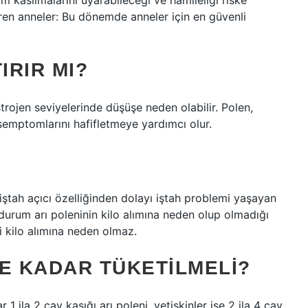
m kasılmalarını uyarabileceği ve hamileliği riske
iren anneler: Bu dönemde anneler için en güvenli
IRIR MI?
rojen seviyelerinde düşüşe neden olabilir. Polen,
semptomlarını hafifletmeye yardımcı olur.
?
le iştah açıcı özelliğinden dolayı iştah problemi yaşayan
u durum arı poleninin kilo alımına neden olup olmadığı
i kilo alımına neden olmaz.
E KADAR TÜKETILMELI?
 ila 2 çay kaşığı arı poleni, yetişkinler ise 2 ila 4 çay