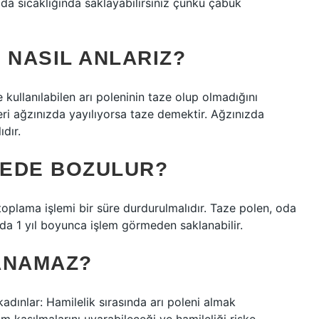
oda sıcaklığında saklayabilirsiniz çünkü çabuk
NASIL ANLARIZ?
de kullanılabilen arı poleninin taze olup olmadığını
eri ağzınızda yayılıyorsa taze demektir. Ağzınızda
dır.
REDE BOZULUR?
toplama işlemi bir süre durdurulmalıdır. Taze polen, oda
a 1 yıl boyunca işlem görmeden saklanabilir.
ANAMAZ?
adınlar: Hamilelik sırasında arı poleni almak