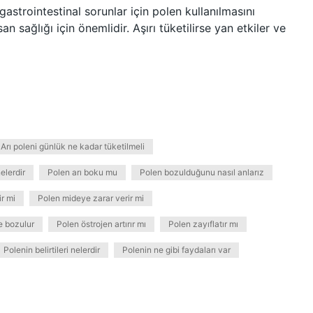
gastrointestinal sorunlar için polen kullanılmasını
an sağlığı için önemlidir. Aşırı tüketilirse yan etkiler ve
Arı poleni günlük ne kadar tüketilmeli
nelerdir
Polen arı boku mu
Polen bozulduğunu nasıl anlarız
r mi
Polen mideye zarar verir mi
e bozulur
Polen östrojen artırır mı
Polen zayıflatır mı
Polenin belirtileri nelerdir
Polenin ne gibi faydaları var