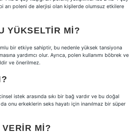
ibi arı poleni de alerjisi olan kişilerde olumsuz etkilere
U YÜKSELTIR MI?
mlu bir etkiye sahiptir, bu nedenle yüksek tansiyona
ışmasına yardımcı olur. Ayrıca, polen kullanımı böbrek ve
ildir ve önerilmez.
I?
cinsel istek arasında sıkı bir bağ vardır ve bu doğal
u da onu erkeklerin seks hayatı için inanılmaz bir süper
VERIR MI?