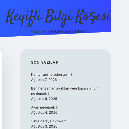
Keyifli Bilgi Köşesi
Hayatına neşe katan pratik bilgiler!
ilbet yeni giriş adresi
SIDEBAR
SON YAZILAR
Kahta ismi nereden gelir ?
Ağustos 7, 2026
Ben her zaman ayakları yere basan biriyim
ne demek ?
Ağustos 6, 2026
Avan nedemek ?
Ağustos 4, 2026
142A nereye gidiyor ?
Ağustos 3, 2026