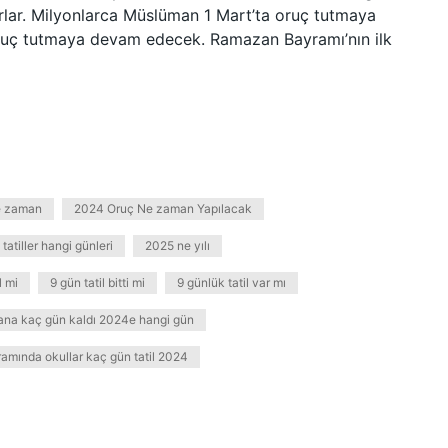
ırlar. Milyonlarca Müslüman 1 Mart’ta oruç tutmaya
ruç tutmaya devam edecek. Ramazan Bayramı’nın ilk
ne zaman
2024 Oruç Ne zaman Yapılacak
tatiller hangi günleri
2025 ne yılı
l mi
9 gün tatil bitti mi
9 günlük tatil var mı
ana kaç gün kaldı 2024e hangi gün
mında okullar kaç gün tatil 2024