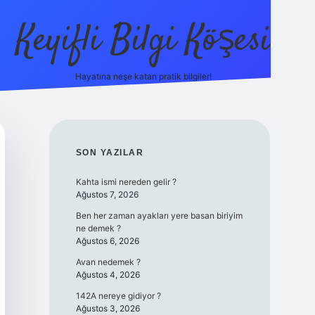
Keyifli Bilgi Köşesi
Hayatına neşe katan pratik bilgiler!
ilbet yeni
SIDEBAR
SON YAZILAR
Kahta ismi nereden gelir ?
Ağustos 7, 2026
Ben her zaman ayakları yere basan biriyim
ne demek ?
Ağustos 6, 2026
Avan nedemek ?
Ağustos 4, 2026
142A nereye gidiyor ?
Ağustos 3, 2026