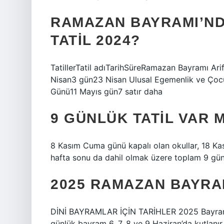
RAMAZAN BAYRAMI’N
TATIL 2024?
TatillerTatil adıTarihSüreRamazan Bayramı A
Nisan3 gün23 Nisan Ulusal Egemenlik ve Ço
Günü11 Mayıs gün7 satır daha
9 GÜNLÜK TATIL VAR M
8 Kasım Cuma günü kapalı olan okullar, 18 Ka
hafta sonu da dahil olmak üzere toplam 9 gün
2025 RAMAZAN BAYRAM
DİNİ BAYRAMLAR İÇİN TARİHLER 2025 Bayram 
günlük bayram 6, 7, 8 ve 9 Haziran’da kutlanı