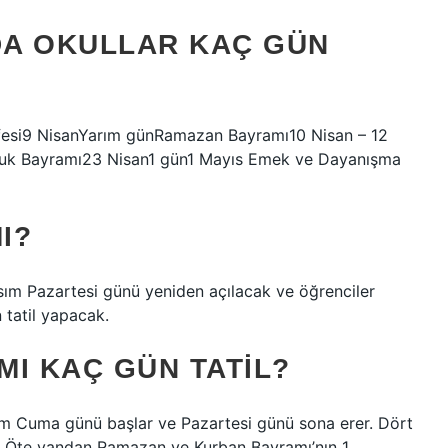
DA OKULLAR KAÇ GÜN
rifesi9 NisanYarım günRamazan Bayramı10 Nisan – 12
cuk Bayramı23 Nisan1 gün1 Mayıs Emek ve Dayanışma
I?
sım Pazartesi günü yeniden açılacak ve öğrenciler
 tatil yapacak.
I KAÇ GÜN TATIL?
Cuma günü başlar ve Pazartesi günü sona erer. Dört
r. Öte yandan Ramazan ve Kurban Bayramı’nın 1.