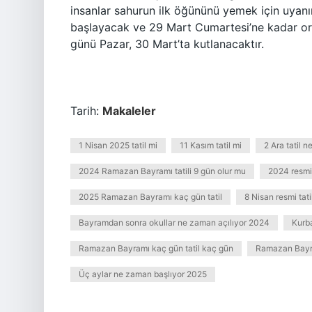
insanlar sahurun ​​ilk öğününü yemek için uyan
başlayacak ve 29 Mart Cumartesi’ne kadar o
günü Pazar, 30 Mart’ta kutlanacaktır.
Tarih:
Makaleler
1 Nisan 2025 tatil mi
11 Kasım tatil mi
2 Ara tatil 
2024 Ramazan Bayramı tatili 9 gün olur mu
2024 resmi 
2025 Ramazan Bayramı kaç gün tatil
8 Nisan resmi tati
Bayramdan sonra okullar ne zaman açılıyor 2024
Kurb
Ramazan Bayramı kaç gün tatil kaç gün
Ramazan Bayra
Üç aylar ne zaman başlıyor 2025