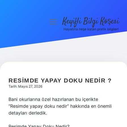
Keyifli Bilgi Köşesi
menüyü
aç
Hayatına neşe katan pratik bilgiler!
Anasayfa
Gizlilik Politikası
Yasal Uyarı
Hakkımızda
RESIMDE YAPAY DOKU NEDIR ?
Tarih: Mayıs 27, 2026
Bani okurlarına özel hazırlanan bu içerikte
“Resimde yapay doku nedir” hakkında en önemli
detayları derledik.
Resimde Yapay Doku Nedir?