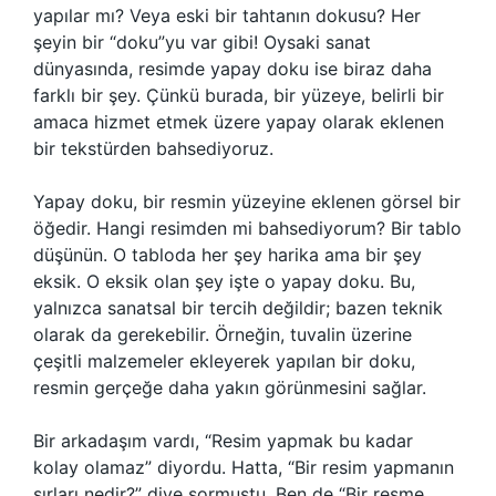
yapılar mı? Veya eski bir tahtanın dokusu? Her
şeyin bir “doku”yu var gibi! Oysaki sanat
dünyasında, resimde yapay doku ise biraz daha
farklı bir şey. Çünkü burada, bir yüzeye, belirli bir
amaca hizmet etmek üzere yapay olarak eklenen
bir tekstürden bahsediyoruz.
Yapay doku, bir resmin yüzeyine eklenen görsel bir
öğedir. Hangi resimden mi bahsediyorum? Bir tablo
düşünün. O tabloda her şey harika ama bir şey
eksik. O eksik olan şey işte o yapay doku. Bu,
yalnızca sanatsal bir tercih değildir; bazen teknik
olarak da gerekebilir. Örneğin, tuvalin üzerine
çeşitli malzemeler ekleyerek yapılan bir doku,
resmin gerçeğe daha yakın görünmesini sağlar.
Bir arkadaşım vardı, “Resim yapmak bu kadar
kolay olamaz” diyordu. Hatta, “Bir resim yapmanın
sırları nedir?” diye sormuştu. Ben de “Bir resme