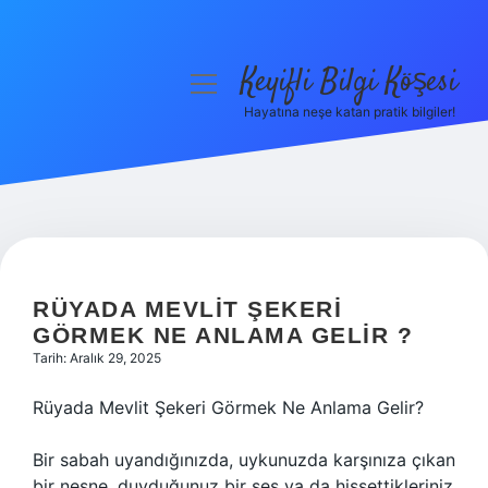
Keyifli Bilgi Köşesi
menüyü
aç
Hayatına neşe katan pratik bilgiler!
Anasayfa
Gizlilik Politikası
Yasal Uyarı
Hakkımızda
RÜYADA MEVLIT ŞEKERI
GÖRMEK NE ANLAMA GELIR ?
Tarih: Aralık 29, 2025
Rüyada Mevlit Şekeri Görmek Ne Anlama Gelir?
Bir sabah uyandığınızda, uykunuzda karşınıza çıkan
bir nesne, duyduğunuz bir ses ya da hissettikleriniz