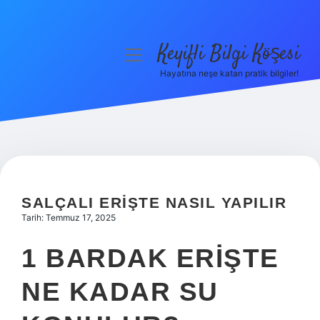
Keyifli Bilgi Köşesi
menüyü
aç
Hayatına neşe katan pratik bilgiler!
Anasayfa
Gizlilik Politikası
Yasal Uyarı
Hakkımızda
SALÇALI ERIŞTE NASIL YAPILIR
Tarih: Temmuz 17, 2025
1 BARDAK ERIŞTE
NE KADAR SU