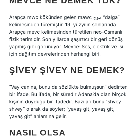
MEVCE NE DEMEK TDK?
Arapça mwc kökünden gelen mawc موج “dalga”
kelimesinden türemiştir. 19. yüzyılın sonlarında
Arapça mevc kelimesinden türetilen neo-Osmanlı
fizik terimidir. Son yıllarda şaşırtıcı bir geri dönüş
yapmış gibi görünüyor. Mevce: Ses, elektrik ve ısı
için dağıtım devrelerinden herhangi biri.
ŞIVEY ŞIVEY NE DEMEK?
“Vay canına, bunu da sözlükte bulmuşsun” dedirten
bir ifade. Bu ifade, bir süredir Adana’da olan birçok
kişinin duyduğu bir ifadedir. Bazıları bunu “shvey
shvey” olarak da söyler; “yavaş git, yavaş git,
yavaş git” anlamına gelir.
NASIL OLSA