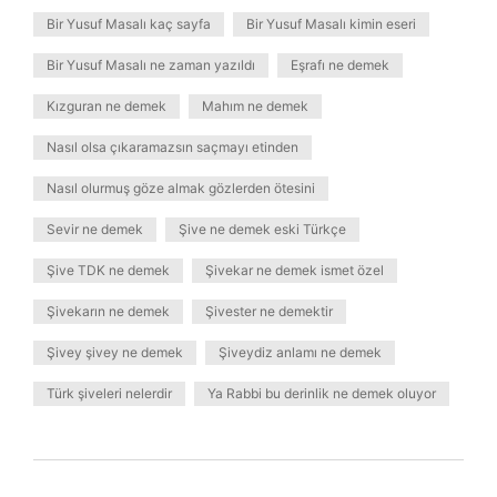
Bir Yusuf Masalı kaç sayfa
Bir Yusuf Masalı kimin eseri
Bir Yusuf Masalı ne zaman yazıldı
Eşrafı ne demek
Kızguran ne demek
Mahım ne demek
Nasıl olsa çıkaramazsın saçmayı etinden
Nasıl olurmuş göze almak gözlerden ötesini
Sevir ne demek
Şive ne demek eski Türkçe
Şive TDK ne demek
Şivekar ne demek ismet özel
Şivekarın ne demek
Şivester ne demektir
Şivey şivey ne demek
Şiveydiz anlamı ne demek
Türk şiveleri nelerdir
Ya Rabbi bu derinlik ne demek oluyor