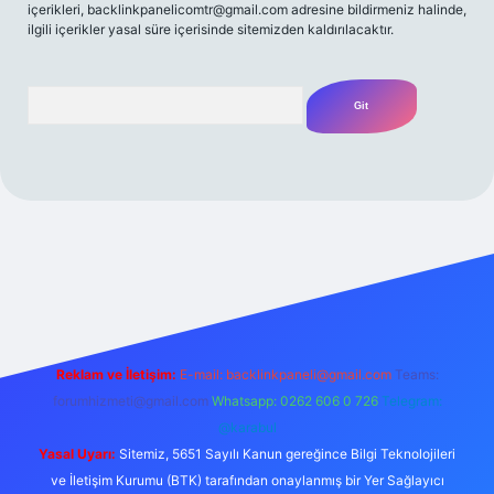
içerikleri,
backlinkpanelicomtr@gmail.com
adresine bildirmeniz halinde,
ilgili içerikler yasal süre içerisinde sitemizden kaldırılacaktır.
Arama
ilbet yeni giriş adresi
Reklam ve İletişim:
E-mail:
backlinkpaneli@gmail.com
Teams:
forumhizmeti@gmail.com
Whatsapp: 0262 606 0 726
Telegram:
@karabul
Yasal Uyarı:
Sitemiz, 5651 Sayılı Kanun gereğince Bilgi Teknolojileri
ve İletişim Kurumu (BTK) tarafından onaylanmış bir Yer Sağlayıcı