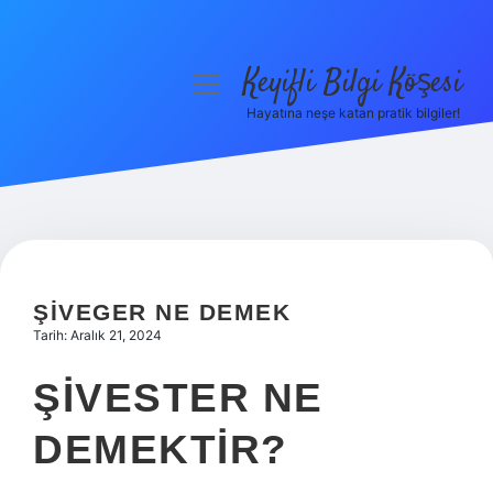
Keyifli Bilgi Köşesi
menüyü
aç
Hayatına neşe katan pratik bilgiler!
Anasayfa
Gizlilik Politikası
Yasal Uyarı
Hakkımızda
ŞIVEGER NE DEMEK
Tarih: Aralık 21, 2024
ŞIVESTER NE
DEMEKTIR?