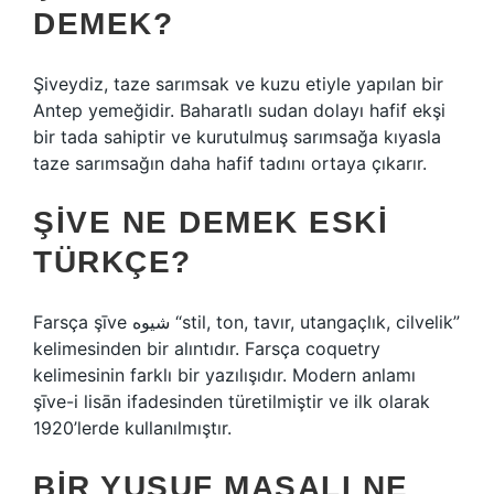
DEMEK?
Şiveydiz, taze sarımsak ve kuzu etiyle yapılan bir
Antep yemeğidir. Baharatlı sudan dolayı hafif ekşi
bir tada sahiptir ve kurutulmuş sarımsağa kıyasla
taze sarımsağın daha hafif tadını ortaya çıkarır.
ŞIVE NE DEMEK ESKI
TÜRKÇE?
Farsça şīve شیوه “stil, ton, tavır, utangaçlık, cilvelik”
kelimesinden bir alıntıdır. Farsça coquetry
kelimesinin farklı bir yazılışıdır. Modern anlamı
şīve-i lisān ifadesinden türetilmiştir ve ilk olarak
1920’lerde kullanılmıştır.
BIR YUSUF MASALI NE