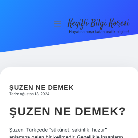
Keyifli Bilgi Köşesi
menüyü
aç
Hayatına neşe katan pratik bilgiler!
Anasayfa
Gizlilik Politikası
Yasal Uyarı
Hakkımızda
ŞUZEN NE DEMEK
Tarih: Ağustos 18, 2024
ŞUZEN NE DEMEK?
Şuzen, Türkçede “sükûnet, sakinlik, huzur”
anlamına gelen bir kelimedir. Genellikle insanların