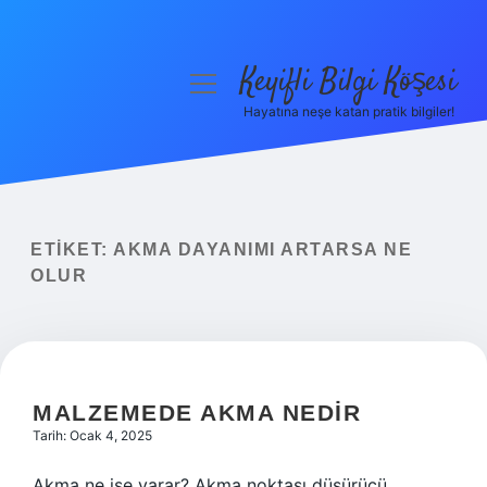
Keyifli Bilgi Köşesi
menüyü
aç
Hayatına neşe katan pratik bilgiler!
Anasayfa
Gizlilik Politikası
Yasal Uyarı
ETIKET:
AKMA DAYANIMI ARTARSA NE
OLUR
Hakkımızda
MALZEMEDE AKMA NEDIR
Tarih: Ocak 4, 2025
Akma ne işe yarar? Akma noktası düşürücü,